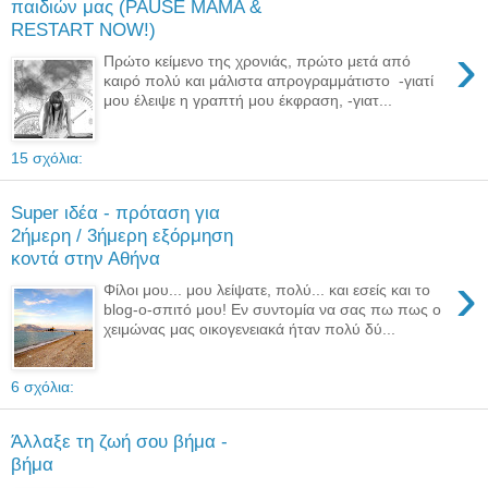
παιδιών μας (PAUSE ΜΑΜΑ &
RESTART NOW!)
›
Πρώτο κείμενο της χρονιάς, πρώτο μετά από
καιρό πολύ και μάλιστα απρογραμμάτιστο -γιατί
μου έλειψε η γραπτή μου έκφραση, -γιατ...
15 σχόλια:
Super ιδέα - πρόταση για
2ήμερη / 3ήμερη εξόρμηση
κοντά στην Αθήνα
›
Φίλοι μου... μου λείψατε, πολύ... και εσείς και το
blog-o-σπιτό μου! Εν συντομία να σας πω πως ο
χειμώνας μας οικογενειακά ήταν πολύ δύ...
6 σχόλια:
Άλλαξε τη ζωή σου βήμα -
βήμα