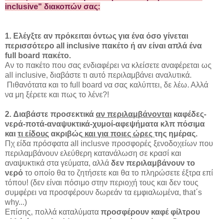
inclusive" διακοπών σας:
1. Ελέγξτε αν πρόκειται όντως για ένα όσο γίνεται
περισσότερο all inclusive πακέτο ή αν είναι απλά ένα
full board πακέτο.
Αν το πακέτο που σας ενδιαφέρει να κλείσετε αναφέρεται ως
all inclusive, διαβάστε τι αυτό περιλαμβάνει αναλυτικά.
Πιθανότατα και το full board να σας καλύπτει, δε λέω. Αλλά
να μη ξέρετε και πως το λένε?!
2.
Διαβάστε προσεκτικά
αν περιλαμβάνονται
καφέδες-
νερά-ποτά-αναψυκτικά-χυμοί-αφεψήματα κλπ πόσιμα
και
τι είδους
ακριβώς
και για ποιες ώρες
της ημέρας.
Πχ είδα πρόσφατα all inclusve προσφορές ξενοδοχείων που
περιλαμβάνουν ελεύθερη κατανάλωση σε κρασί και
αναψυκτικά στα γεύματα, αλλά
δεν περιλαμβάνουν το
νερό
το οποίο θα το ζητήσετε και θα το πληρώσετε έξτρα επί
τόπου! (δεν είναι πόσιμο στην περιοχή τους και δεν τους
συμφέρει να προσφέρουν δωρεάν τα εμφιαλωμένα, that΄s
why...)
Επίσης, πολλά καταλύματα
προσφέρουν καφέ φίλτρου