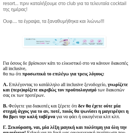
resort... πριν καταλήξουμε στο club για τα τελευταία cocktail
της ημέρας!
Ουφ.... τα έγραψα, τα ξαναθυμήθηκα και λιώνω!!!
Για όσους δε βρίσκουν κάτι το ελκυστικό στο να κάνουν διακοπές
all inclusive,
θα πω ότι
προσωπικά το επιλέγω για τρεις λόγους:
Α.
Επιλέγοντας το κατάλληλο all inclusive ξενοδοχείο,
γνωρίζετε
και (περι)ορίζετε ακριβώς τον προϋπολογισμό
των διακοπών
σας εκ των προτέρων.
Β.
Φεύγετε για διακοπές και ξέρετε ότι
δεν θα έχετε ούτε μία
στιγμή άγχος για το αν, ποτέ, ποιός θα ψωνίσει η μαγειρέψει η
θα βρει την καλή ταβέρνα
για να φάει ή οικογένεια κλπ κλπ.
Γ.
Ξεκούραση, ναι, μία λέξη μαγική και πολύτιμη για όλη την
οικογένεια!
Ειδικά για τη δική μας οικογενειακή περίπτωση που