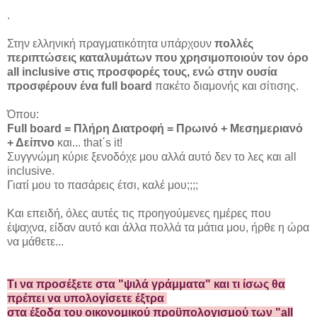
.
Στην ελληνική πραγματικότητα υπάρχουν
πολλές
περιπτώσεις καταλυμάτων που χρησιμοποιούν τον όρο
all inclusive στις προσφορές τους, ενώ στην ουσία
προσφέρουν ένα full board
πακέτο διαμονής και σίτισης.
Όπου:
Full board = Πλήρη Διατροφή = Πρωινό + Μεσημεριανό
+ Δείπνο
και... that΄s it!
Συγγνώμη κύριε ξενοδόχε μου αλλά αυτό δεν το λες και all
inclusive.
Γιατί μου το πασάρεις έτσι, καλέ μου;;;;
Kαι επειδή, όλες αυτές τις προηγούμενες ημέρες που
έψαχνα, είδαν αυτό και άλλα πολλά τα μάτια μου, ήρθε η ώρα
να μάθετε...
Τι να προσέξετε στα "ψιλά γράμματα"
και τι ίσως θα
πρέπει να υπολογίσετε έξτρα
στα έξοδα του οικονομικού προϋπολογισμού των "all