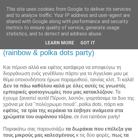
This site uses cookies from Google to deliver its services
and to analyze traffic. Your IP address and user-agent are
shared with Google along with performance and security
metrics to ensure quality of service, generate usage
statistics, and to detect and address abuse.
Δωράκια για πάρτυ πολύχρωμα
LEARN MORE
GOT IT
(rainbow & polka dots party)
Και πέρυσι αλλά και εφέτος κατάφερα να αποφεύγω τη
διοργάνωση ενός γενέθλιου πάρτυ για το Αγγελακι μου με
θέμα οποιονδήποτε ήρωα παραμυθιού, ταινίας κλπ. Τι καλά!
Δεν τα πάω καθόλου καλά με όλες αυτές τις γνωστές
εμπορικές φυσιογνωμίες που μας κατακλύζουν.
Τα
έχουμε ξαναπεί αυτά! Πέρυσι, λοιπόν, γιορτάσαμε τα δυο της
χρόνια με ένα "πολύχρωμο πουά", polka dots, πάρτι και
εφέτος τα τρία της κεράκια τα έσβησε ανάμεσα στα
χρώματα του ουράνιου τόξου
, σε ένα rainbow party!
Παρακάτω σας παρουσιάζω
τα δωράκια που επέλεξα για
τους μικρούς μας καλεσμένους
κ τις δύο φορές,
πως τα