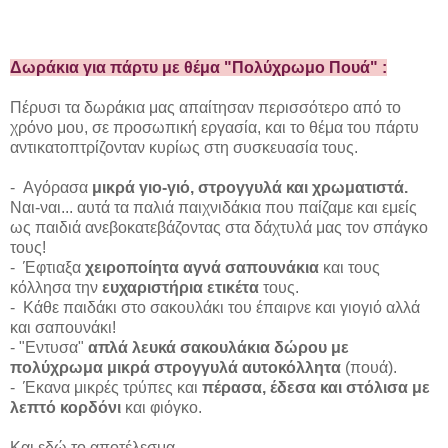
Δωράκια για πάρτυ με θέμα "Πολύχρωμο Πουά" :
Πέρυσι τα δωράκια μας απαίτησαν περισσότερο από το
χρόνο μου, σε προσωπική εργασία, και το θέμα του πάρτυ
αντικατοπτρίζονταν κυρίως στη συσκευασία τους.
- Αγόρασα
μικρά γιο-γιό, στρογγυλά και χρωματιστά.
Ναι-ναι... αυτά τα παλιά παιχνιδάκια που παίζαμε και εμείς
ως παιδιά ανεβοκατεβάζοντας στα δάχτυλά μας τον σπάγκο
τους!
- Έφτιαξα
χειροποίητα αγνά σαπουνάκια
και τους
κόλλησα την
ευχαριστήρια ετικέτα
τους.
- Κάθε παιδάκι στο σακουλάκι του έπαιρνε και γιογιό αλλά
και σαπουνάκι!
- "Εντυσα"
απλά λευκά σακουλάκια δώρου με
πολύχρωμα μικρά στρογγυλά αυτοκόλλητα
(πουά).
- Έκανα μικρές τρύπες και
πέρασα, έδεσα και στόλισα με
λεπτό κορδόνι
και φιόγκο.
Και εδώ το αποτέλεσμα...