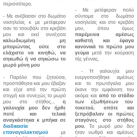
περισσότερο.
- Με μετέφεραν πολύ
- Με ανέβασαν στο δωμάτιο
σύντομα στο δωμάτιο
νοσηλείας κ με μετέφεραν
νοσηλείας και στο κρεβάτι
σαν το τσουβάλι στο κρεβάτι
μου, όπου όμως
μου και εκεί συνέχισα
παρέμεινα αμέσως
καλωδιωμένη μη
καθιστή και έφαγα
μπορώντας ούτε στο
κανονικά το πρώτο μου
ελάχιστο να κινηθώ, να
γεύμα
μετά την κούραση
σηκωθώ ή να σηκώσω το
τής γέννας.
μωρό μόνη μου
- Ή γαλουχία μου
- Παρόλο που ζητούσα,
ενεργοποιήθηκε αμέσως
προσπάθησα και μου έβαζαν
και το πρωτόγαλα μου
και είχα από την πρώτη
έκανε την εμφάνιση του
στιγμή και συνεχώς το μωρό
ακόμα και
από το στάδιο
μου στο στήθος...
η
των εξωθήσεων του
γαλουχία μου δεν ήρθε
τοκετού, οπότε και
ποτέ και τελικά
ξεπρόβαλαν οι πρώτες
αναγκάστηκα κ μπήκα σε
σταγόνες στο στήθος
διαδικασία
μου.
Το μωρό μου δεν
επαναγαλακτισμού
με
ήταν νωθρό και αμέσως