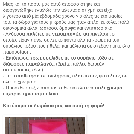
Μιας και το πάρτυ μας αυτό αποφασίστηκε και
διοργανώθηκε εντελώς την τελευταία στιγμή και είχα
λιγότερο από μία εβδομάδα χρόνο για όλες τις ετοιμασίες
του, τα δώρα για τους μικρούς μας ήταν απλά, εύκολα, πολύ
οικονομικά αλλά, ωστόσο, όμορφα και εντυπωσιακά!
- Αγόρασα
παλέτες με νερομπογιές και πινελάκι,
οι
οποίες είχαν πάνω σε λευκό φόντο ολα τα χρώματα του
ουράνιου τόξου που ήθελα, και μάλιστα σε σχεδόν ημικύκλια
παρουσίαση.
- Εκτύπωσα
χρωμοσελιδες με το ουράνιο τόξο σε
διάφορες παραλλαγές.
(βρείτε πολλές δωρεάν
εκτυπώσιμες εδώ!)
- Τα
τοποθέτησα σε σκληρούς πλαστικούς φακέλους
σε
όλα τα χρώματα.
- Προσέθεσα έξω από τον κάθε φάκελο ένα
πολύχρωμο
ευχαριστήριο ταμπελάκι
.
Και έτοιμα τα δωράκια μας και αυτή τη φορά!