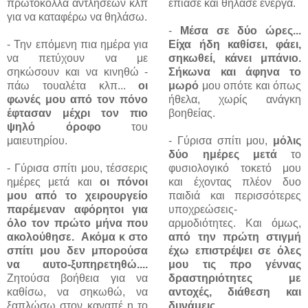
πρωτόκολλα αντλήσεων κλπ
έπιασε και θήλασε ενεργά.
για να καταφέρω να θηλάσω.
-
Μέσα σε δύο ώρες...
- Την επόμενη πια ημέρα για
Είχα ήδη καθίσει, φάει,
να πετύχουν να με
σηκωθεί, κάνει μπάνιο.
σηκώσουν και να κινηθώ -
Σήκωνα και άφηνα το
πάω τουαλέτα κλπ...
οι
μωρό
μου οπότε και όπως
φωνές μου από τον πόνο
ήθελα, χωρίς ανάγκη
έφτασαν μέχρι τον πιο
βοηθείας.
ψηλό όροφο
του
μαιευτηρίου.
- Γύρισα σπίτι μου,
μόλις
δύο ημέρες μετά
το
- Γύρισα σπίτι μου, τέσσερις
φυσιολογικό τοκετό μου
ημέρες μετά και
οι πόνοι
και έχοντας πλέον δυο
μου από το χειρουργείο
παιδιά και περισσότερες
παρέμεναν αφόρητοι για
υποχρεώσεις-
όλο τον πρώτο μήνα που
αρμοδιότητες. Και όμως,
ακολούθησε. Ακόμα κ στο
από την πρώτη στιγμή
σπίτι μου δεν μπορούσα
έχω επιστρέψει σε όλες
να αυτο-ξυπηρετηθώ....
μου τις προ γέννας
Ζητούσα βοήθεια για να
δραστηριότητες με
καθίσω, να σηκωθώ, να
αντοχές, διάθεση και
ξαπλώσω στον καναπέ η το
δυνάμεις.