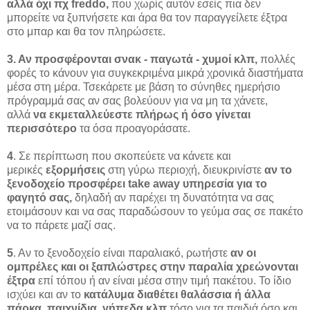
αλλά όχι πχ freddo,
που χωρίς αυτόν εσείς πια δεν
μπορείτε να ξυπνήσετε και άρα θα τον παραγγείλετε έξτρα
στο μπαρ και θα τον πληρώσετε.
3. Αν προσφέρονται σνακ - παγωτά - χυμοί κλπ,
πολλές
φορές το κάνουν για συγκεκριμένα μικρά χρονικά διαστήματα
μέσα στη μέρα. Τσεκάρετε με βάση το σύνηθες ημερήσιο
πρόγραμμά σας αν σας βολεύουν για να μη τα χάνετε,
αλλά
να εκμεταλλεύεστε πλήρως ή όσο γίνεται
περισσότερο
τα όσα προαγοράσατε.
4
. Σε περίπτωση που σκοπεύετε να κάνετε και
μερικές
εξορμήσεις
στη γύρω περιοχή, διευκρινίστε
αν το
ξενοδοχείο προσφέρει take away υπηρεσία για το
φαγητό σας,
δηλαδή αν παρέχει τη δυνατότητα να σας
ετοιμάσουν και να σας παραδώσουν το γεύμα σας σε πακέτο
να το πάρετε μαζί σας.
5
. Αν το ξενοδοχείο είναι παραλιακό, ρωτήστε
αν οι
ομπρέλες και οι ξαπλώστρες στην παραλία χρεώνονται
έξτρα
επί τόπου ή αν είναι μέσα στην τιμή πακέτου. Το ίδιο
ισχύει και αν το
κατάλυμα διαθέτει θαλάσσια ή άλλα
πάρκα, παιχνίδια, γήπεδα κλπ
τόσο για τα παιδιά όσο και