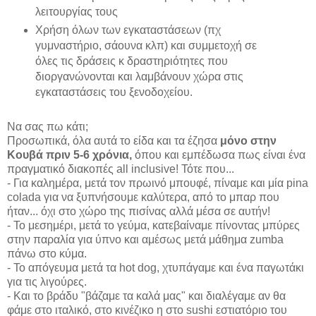
λειτουργίας τους
Χρήση όλων των εγκαταστάσεων (πχ
γυμναστήριο, σάουνα κλπ) και συμμετοχή σε
όλες τις δράσεις κ δραστηριότητες που
διοργανώνονται και λαμβάνουν χώρα στις
εγκαταστάσεις του ξενοδοχείου.
Να σας πω κάτι;
Προσωπικά, όλα αυτά το είδα και τα έζησα
μόνο στην
Κουβά πριν 5-6 χρόνια,
όπου και εμπέδωσα πως είναι ένα
πραγματικό διακοπές all inclusive! Τότε που...
- Για καλημέρα, μετά τον πρωινό μπουφέ, πίναμε και μία pina
colada για να ξυπνήσουμε καλύτερα, από το μπαρ που
ήταν... όχι στο χώρο της πισίνας αλλά μέσα σε αυτήν!
- Το μεσημέρι, μετά το γεύμα, κατεβαίναμε πίνοντας μπύρες
στην παραλία για ύπνο και αμέσως μετά μάθημα zumba
πάνω στο κύμα.
- Το απόγευμα μετά τα hot dog, χτυπάγαμε και ένα παγωτάκι
για τις λιγούρες.
- Και το βράδυ "βάζαμε τα καλά μας" και διαλέγαμε αν θα
φάμε στο ιταλικό, στο κινέζικο η στο sushi εστιατόριο του