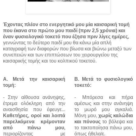
Έχοντας πλέον στο ενεργητικό μου μία καισαρική τομή
που έκανα στο πρώτο μου παιδί (πριν 2,5 χρόνια) και
έναν φυσιολογικό τοκετό που έζησα πριν λίγες ημέρες,
γεννώντας το δεύτερο παιδί μου θα κάνω μία απλή
καταγραφή των διαφορών που βίωσα και βιώνω μεταξύ των
συνεπειών και των επιπτώσεων του χειρουργείου της
καισαρικής τομής και του κολπικού τοκετού.
Α. Μετά την καισαρική
Β. Μετά το φυσιολογικό
τομή:
τοκετό:
- Στην αίθουσα ανάνηψης,
- Μπόρεσα και πήρα
έτρεμα ολόκληρη από την
αμέσως και στην ανάνηψη
αναισθησία που έφευγε...
το μωρό μου αγκαλιά.
Καθετήρες, οροί και λοιπά
Μόνη μου,
χωρίς καλώδια
παρελκόμενα κρέμονταν
και πόνους
το βόλεψα και
από πάνω μου,
το τακτοποίησα πάνω μου,
περιορίζοντας με
όπως ήθελα/ε.