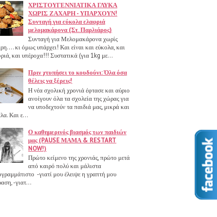
ΧΡΙΣΤΟΥΓΕΝΝΙΑΤΙΚΑ ΓΛΥΚΑ
ΧΩΡΙΣ ΖΑΧΑΡΗ - ΥΠΑΡΧΟΥΝ!
Συνταγή για εύκολα ελαφριά
μελομακάρονα (Στ. Παρλιάρος)
Συνταγή για Μελομακάρονα χωρίς
ρη.... κι όμως υπάρχει! Και είναι και εύκολα, και
ριά, και υπέροχα!!! Συστατικά (για 1kg με...
Πριν χτυπήσει το κουδούνι: Όλα όσα
θέλεις να ξέρεις!
Η νέα σχολική χρονιά έφτασε και αύριο
ανοίγουν όλα τα σχολεία της χώρας για
να υποδεχτούν τα παιδιά μας, μικρά και
λα. Και ε...
Ο καθημερινός βιασμός των παιδιών
μας (PAUSE ΜΑΜΑ & RESTART
NOW!)
Πρώτο κείμενο της χρονιάς, πρώτο μετά
από καιρό πολύ και μάλιστα
γραμμάτιστο -γιατί μου έλειψε η γραπτή μου
αση, -γιατ...