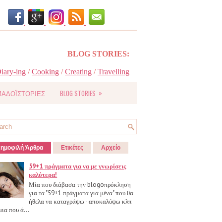
BLOG STORIES:
iary-ing
/
Cooking
/
Creating
/
Travelling
»
ΑΔΟΪΣΤΟΡΙΕΣ
BLOG STORIES
ημοφιλή Άρθρα
Ετικέτες
Αρχείο
59+1 πράγματα για να με γνωρίσεις
καλύτερα!
Μία που διάβασα την blogoπρόκληση
για τα "59+1 πράγματα για μένα" που θα
ήθελα να καταγράψω - αποκαλύψω κλπ
μια που ά...