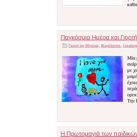
καθι
Παγκόσμια Ημέρα και Γιορτ
Γιορτή της Μητέρας
,
BlogStories
,
Creatin
Μία 
ανάρ
με χ
μαμά
έχου
περά
ορεκτ
Την 
Η Πρωτομαγιά των παιδικώ