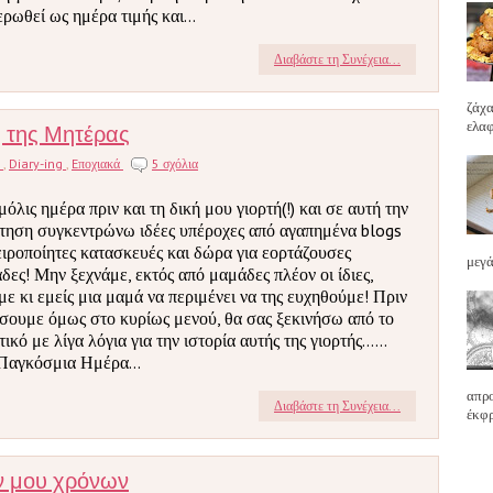
ερωθεί ως ημέρα τιμής και...
Διαβάστε τη Συνέχεια...
ζάχα
ή της Μητέρας
ελαφ
g
,
Diary-ing
,
Eποχιακά
5 σχόλια
μόλις ημέρα πριν και τη δική μου γιορτή(!) και σε αυτή την
τηση συγκεντρώνω ιδέες υπέροχες από αγαπημένα blogs
ειροποίητες κατασκευές και δώρα για εορτάζουσες
μεγά
δες! Μην ξεχνάμε, εκτός από μαμάδες πλέον οι ίδιες,
με κι εμείς μια μαμά να περιμένει να της ευχηθούμε! Πριν
σουμε όμως στο κυρίως μενού, θα σας ξεκινήσω από το
ικό με λίγα λόγια για την ιστορία αυτής της γιορτής......
Παγκόσμια Ημέρα...
απρο
Διαβάστε τη Συνέχεια...
έκφρ
ν μου χρόνων