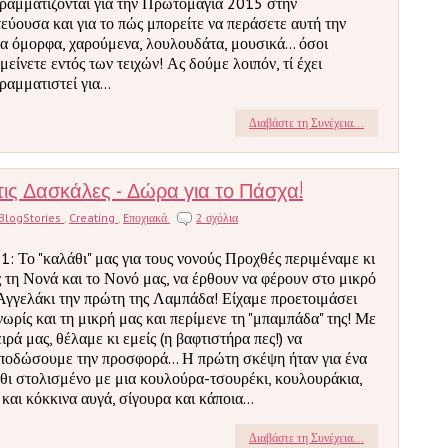
ραμματίζονται για την Πρωτομαγιά 2015 στην
εύουσα και για το πώς μπορείτε να περάσετε αυτή την
α όμορφα, χαρούμενα, λουλουδάτα, μουσικά… όσοι
μείνετε εντός των τειχών! Ας δούμε λοιπόν, τί έχει
ραμματιστεί για...
Διαβάστε τη Συνέχεια...
τις Δασκάλες - Δώρα για το Πάσχα!
BlogStories
,
Creating
,
Eποχιακά
2 σχόλια
 1: Το "καλάθι" μας για τους νονούς Προχθές περιμέναμε κι
ς τη Νονά και το Νονό μας, να έρθουν να φέρουν στο μικρό
Αγγελάκι την πρώτη της Λαμπάδα! Είχαμε προετοιμάσει
νωρίς και τη μικρή μας και περίμενε τη "μπαμπάδα" της! Με
ειρά μας, θέλαμε κι εμείς (η βαφτιστήρα πες!) να
ποδώσουμε την προσφορά... Η πρώτη σκέψη ήταν για ένα
θι στολισμένο με μια κουλούρα-τσουρέκι, κουλουράκια,
 και κόκκινα αυγά, σίγουρα και κάποια...
Διαβάστε τη Συνέχεια...