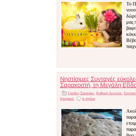
Το Π
νονο
δώρα
μας 
βαφτ
κόκκ
Βέβα
παιχ
Νηστίσιμες Συνταγές εύκολε
Σαρακοστή, τη Μεγάλη Εβδομά
Γαρίδες Σαγανάκι
,
Καθαρή Δευτέρα
,
Συνταγ
Eποχιακά
6 σχόλια
Ακολ
παρα
ετοιμ
παρα
βγει 