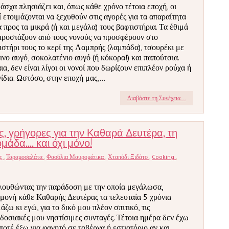
άσχα πλησιάζει και, όπως κάθε χρόνο τέτοια εποχή, οι
ί ετοιμάζονται να ξεχυθούν στις αγορές για τα απαραίτητα
 προς τα μικρά (ή και μεγάλα) τους βαφτιστήρια. Τα έθιμά
προστάζουν από τους νονούς να προσφέρουν στο
ιστήρι τους το κερί της Λαμπρής (λαμπάδα), τσουρέκι με
ινο αυγό, σοκολατένιο αυγό (ή κόκορα!) και παπούτσια.
ια, δεν είναι λίγοι οι νονοί που δωρίζουν επιπλέον ρούχα ή
νίδια. Ωστόσο, στην εποχή μας,...
Διαβάστε τη Συνέχεια...
ς, γρήγορες για την Καθαρά Δευτέρα, τη
δα.... και όχι μόνο!
ές
,
Ταραμοσαλάτα
,
Φασόλια Μαυρομάτικα
,
Χταπόδι Ξιδάτο
,
Cooking
,
ουθώντας την παράδοση με την οποία μεγάλωσα,
μονή κάθε Καθαρής Δευτέρας τα τελευταία 5 χρόνια
άζω κι εγώ, για το δικό μου πλέον σπιτικό, τις
δοσιακές μου νηστίσιμες συνταγές. Τέτοια ημέρα δεν έχω
ποτέ έξω για φαγητό σε ταβέρνα ή εστιατόριο αν και.....