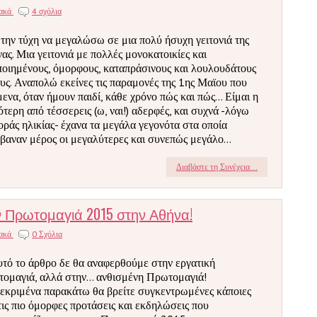
ιακά
4 σχόλια
 την τύχη να μεγαλώσω σε μια πολύ ήσυχη γειτονιά της
ας. Μια γειτονιά με πολλές μονοκατοικίες και
ποιημένους, όμορφους, καταπράσινους και λουλουδάτους
υς. Αναπολώ εκείνες τις παραμονές της 1ης Μαϊου που
μενα, όταν ήμουν παιδί, κάθε χρόνο πώς και πώς... Είμαι η
ότερη από τέσσερεις (ω, ναι!) αδερφές, και συχνά -λόγω
οράς ηλικίας- έχανα τα μεγάλα γεγονότα στα οποία
βαναν μέρος οι μεγαλύτερες και συνεπώς μεγάλο...
Διαβάστε τη Συνέχεια...
ην Πρωτομαγιά 2015 στην Αθήνα!
ιακά
0 Σχόλια
υτό το άρθρο δε θα αναφερθούμε στην εργατική
ομαγιά, αλλά στην… ανθισμένη Πρωτομαγιά!
εκριμένα παρακάτω θα βρείτε συγκεντρωμένες κάποιες
τις πιο όμορφες προτάσεις και εκδηλώσεις που