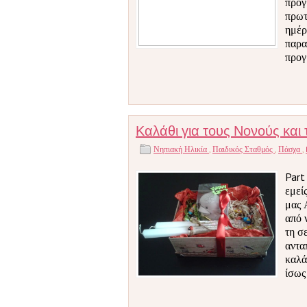
προγ
πρωτ
ημέρ
παρα
προγ
Καλάθι για τους Νονούς και 
Νηπιακή Ηλικία
,
Παιδικός Σταθμός
,
Πάσχα
,
Part
εμεί
μας 
από 
τη σ
αντα
καλά
ίσως