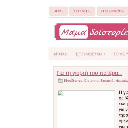
ΗΟΜΕ
ΣΥΣΤΆΣΕΙΣ
ΕΠΙΚΟΙΝΩΝΊΑ
»
ΑΡΧΙΚΗ
ΕΓΚΥΜΟΣΥΝΗ
ΤΟ ΜΩΡ
Για τη γιορτή του πατέρα...
BlogStories
,
Diary-ing
,
Eποχιακά
,
Mπαμπά
Η γι
σε ό
εκδη
για 
της 
όμως
γιορ