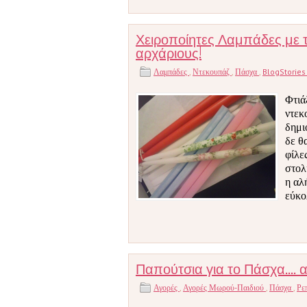
Χειροποίητες Λαμπάδες με τ
αρχάριους!
Λαμπάδες
,
Ντεκουπάζ
,
Πάσχα
,
BlogStorie
Φτιά
ντεκ
δημι
δε θ
φίλε
στολ
η αλ
εύκο
Παπούτσια για το Πάσχα.... α
Αγορές
,
Αγορές Μωρού-Παιδιού
,
Πάσχα
,
Ρε