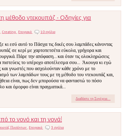
η μέθοδο ντεκουπάζ - Οδηγίες για
s
,
Creating
,
Eποχιακά
10 σχόλια
ξε κι εσύ αυτό το Πάσχα τις δικές σου λαμπάδες κάνοντας
ουπάζ σε κερί με χαρτοπετσέτα εύκολα, γρήγορα και
ουργικά. Πάρε την απόφαση... και όταν τις ολοκληρώσεις
α πιστεύεις το υπέροχο αποτέλεσμα σου... Άκουγα κι εγώ
ς και γνωστές που ασχολούνταν κάθε χρόνο με το
ισμό των λαμπάδων τους με τη μέθοδο του ντεκουπάζ και,
ήθεια είναι, πως δεν μπορούσα να φανταστώ το πόσο
λο και όμορφο είναι πραγματικά...
Διαβάστε τη Συνέχεια...
πό το νονό και τη νονά!
πορτάζ Προϊόντων
,
Eποχιακά
3 σχόλια