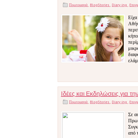
Πρωτομαγιά
,
BlogStories
,
Diary-ing
,
Eποχ
Είχα
Αθήν
περι
κήπο
περί
μικρ
διαφ
ελάμ
Ιδέες και Εκδηλώσεις για τ
Πρωτομαγιά
,
BlogStories
,
Diary-ing
,
Eποχ
Σε α
Πρωτ
Συγκ
από 