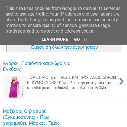
This site uses cookies from Google to deliver its services
and to analyze traffic. Your IP address and user-agent are
shared with Google along with performance and security
metrics to ensure quality of service, generate usage
statistics, and to detect and address abuse.
LEARN MORE
GOT IT
Εμφάνιση αναρτήσεων με ετικέτα
Αγορές για Εγκύους
.
Εμφάνιση όλων των αναρτήσεων
Αγορές, Προϊόντα και Δώρα για
Εγκύους
›
TOP ΕΠΙΛΟΓΕΣ - ΙΔΕΕΣ ΚΑΙ ΠΡΟΤΑΣΕΙΣ ΔΩΡΩΝ
ΕΓΚΥΜΟΣΥΝΗΣ! Κάνε κλικ στην κατηγορία που
σε ενδιαφέρει και διάλεξε τα καλύτερα: Βιβλία...
Μαξιλάρι Θηλασμού
(Εγκυμοσύνης) - Πως
χρησιμεύει, Μάρκες, Τιμές