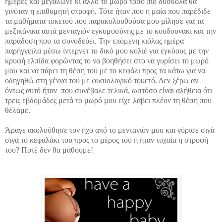
ημέρες και μεγάλωνε κι άλλο το μωρό τόσο πιο δύσκολα θα
γινόταν η επιθυμητή στροφή. Τότε ήταν που η μαία που παρέδιδε
τα μαθήματα τοκετού που παρακολουθούσα μου μίλησε για τα
μεξικάνικα αυτά μενταγιόν εγκυμοσύνης με το κουδουνάκι και την
παράδοση που τα συνοδεύει. Την επόμενη κιόλας ημέρα
παρήγγειλα μέσω ίντερνετ το δικό μου κολιέ για εγκύους με την
κρυφή ελπίδα φορώντας το να βοηθήσει στο να γυρίσει το μωρό
μου και να πάρει τη θέση του με το κεφάλι προς τα κάτω για να
οδηγηθώ στη γέννα του με φυσιολογικό τοκετό. Δεν ξέρω αν
όντως αυτό ήταν που συνέβαλε τελικά, ωστόσο είναι αλήθεια ότι
τρεις εβδομάδες μετά το μωρό μου είχε λάβει πλέον τη θέση που
θέλαμε.
Άραγε ακολούθησε τον ήχο από το μενταγιόν μου και γύρισε σιγά
σιγά το κεφαλάκι του προς το μέρος του ή ήταν τυχαία η στροφή
του? Ποτέ δεν θα μάθουμε!