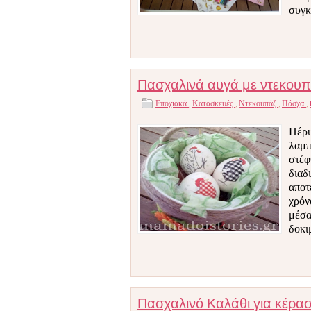
συγκ
Πασχαλινά αυγά με ντεκουπ
Εποχιακά
,
Κατασκευές
,
Ντεκουπάζ
,
Πάσχα
,
Πέρυ
λαμπ
στέφ
διαδ
αποτ
χρόν
μέσα
δοκι
Πασχαλινό Καλάθι για κέρα