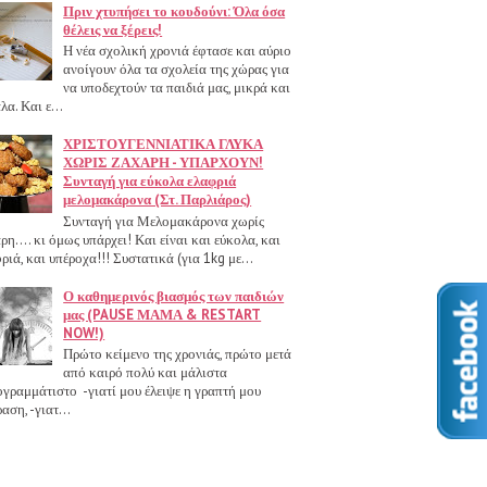
Πριν χτυπήσει το κουδούνι: Όλα όσα
θέλεις να ξέρεις!
Η νέα σχολική χρονιά έφτασε και αύριο
ανοίγουν όλα τα σχολεία της χώρας για
να υποδεχτούν τα παιδιά μας, μικρά και
λα. Και ε...
ΧΡΙΣΤΟΥΓΕΝΝΙΑΤΙΚΑ ΓΛΥΚΑ
ΧΩΡΙΣ ΖΑΧΑΡΗ - ΥΠΑΡΧΟΥΝ!
Συνταγή για εύκολα ελαφριά
μελομακάρονα (Στ. Παρλιάρος)
Συνταγή για Μελομακάρονα χωρίς
ρη.... κι όμως υπάρχει! Και είναι και εύκολα, και
ριά, και υπέροχα!!! Συστατικά (για 1kg με...
Ο καθημερινός βιασμός των παιδιών
μας (PAUSE ΜΑΜΑ & RESTART
NOW!)
Πρώτο κείμενο της χρονιάς, πρώτο μετά
από καιρό πολύ και μάλιστα
γραμμάτιστο -γιατί μου έλειψε η γραπτή μου
αση, -γιατ...