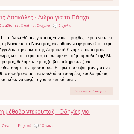
τις Δασκάλες - Δώρα για το Πάσχα!
BlogStories
,
Creating
,
Eποχιακά
2 σχόλια
 1: Το "καλάθι" μας για τους νονούς Προχθές περιμέναμε κι
ς τη Νονά και το Νονό μας, να έρθουν να φέρουν στο μικρό
Αγγελάκι την πρώτη της Λαμπάδα! Είχαμε προετοιμάσει
νωρίς και τη μικρή μας και περίμενε τη "μπαμπάδα" της! Με
ειρά μας, θέλαμε κι εμείς (η βαφτιστήρα πες!) να
ποδώσουμε την προσφορά... Η πρώτη σκέψη ήταν για ένα
θι στολισμένο με μια κουλούρα-τσουρέκι, κουλουράκια,
 και κόκκινα αυγά, σίγουρα και κάποια...
Διαβάστε τη Συνέχεια...
η μέθοδο ντεκουπάζ - Οδηγίες για
s
,
Creating
,
Eποχιακά
10 σχόλια