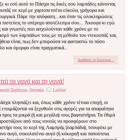
ξε κι εσύ αυτό το Πάσχα τις δικές σου λαμπάδες κάνοντας
ουπάζ σε κερί με χαρτοπετσέτα εύκολα, γρήγορα και
ουργικά. Πάρε την απόφαση... και όταν τις ολοκληρώσεις
α πιστεύεις το υπέροχο αποτέλεσμα σου... Άκουγα κι εγώ
ς και γνωστές που ασχολούνταν κάθε χρόνο με το
ισμό των λαμπάδων τους με τη μέθοδο του ντεκουπάζ και,
ήθεια είναι, πως δεν μπορούσα να φανταστώ το πόσο
λο και όμορφο είναι πραγματικά...
Διαβάστε τη Συνέχεια...
πό το νονό και τη νονά!
πορτάζ Προϊόντων
,
Eποχιακά
3 σχόλια
άσχα πλησιάζει και, όπως κάθε χρόνο τέτοια εποχή, οι
ί ετοιμάζονται να ξεχυθούν στις αγορές για τα απαραίτητα
 προς τα μικρά (ή και μεγάλα) τους βαφτιστήρια. Τα έθιμά
προστάζουν από τους νονούς να προσφέρουν στο
ιστήρι τους το κερί της Λαμπρής (λαμπάδα), τσουρέκι με
ινο αυγό, σοκολατένιο αυγό (ή κόκορα!) και παπούτσια.
ια, δεν είναι λίγοι οι νονοί που δωρίζουν επιπλέον ρούχα ή