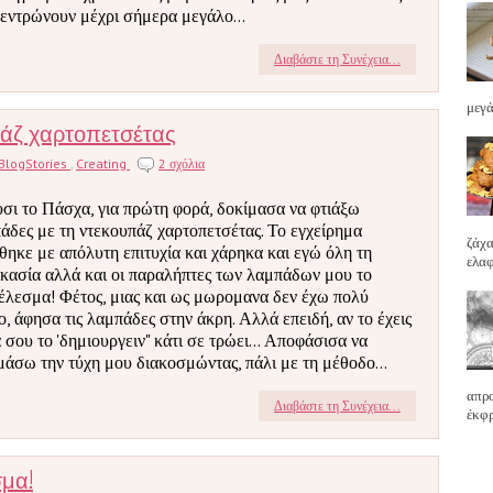
εντρώνουν μέχρι σήμερα μεγάλο...
Διαβάστε τη Συνέχεια...
μεγά
άζ χαρτοπετσέτας
BlogStories
,
Creating
2 σχόλια
σι το Πάσχα, για πρώτη φορά, δοκίμασα να φτιάξω
άδες με τη ντεκουπάζ χαρτοπετσέτας. Το εγχείρημα
ζάχα
θηκε με απόλυτη επιτυχία και χάρηκα και εγώ όλη τη
ελαφ
ικασία αλλά και οι παραλήπτες των λαμπάδων μου το
έλεσμα! Φέτος, μιας και ως μωρομανα δεν έχω πολύ
ο, άφησα τις λαμπάδες στην άκρη. Αλλά επειδή, αν το έχεις
 σου το 'δημιουργειν" κάτι σε τρώει... Αποφάσισα να
μάσω την τύχη μου διακοσμώντας, πάλι με τη μέθοδο...
απρο
Διαβάστε τη Συνέχεια...
έκφρ
σμα!