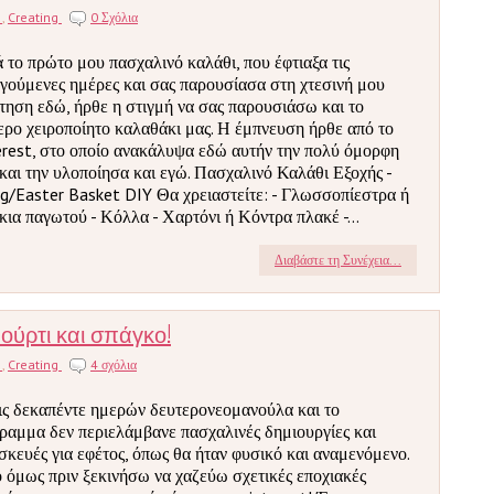
s
,
Creating
0 Σχόλια
 το πρώτο μου πασχαλινό καλάθι, που έφτιαξα τις
γούμενες ημέρες και σας παρουσίασα στη χτεσινή μου
τηση εδώ, ήρθε η στιγμή να σας παρουσιάσω και το
ερο χειροποίητο καλαθάκι μας. Η έμπνευση ήρθε από το
erest, στο οποίο ανακάλυψα εδώ αυτήν την πολύ όμορφη
 και την υλοποίησα και εγώ. Πασχαλινό Καλάθι Εξοχής -
ng/Easter Basket DIY Θα χρειαστείτε: - Γλωσσοπίεστρα ή
κια παγωτού - Κόλλα - Χαρτόνι ή Κόντρα πλακέ -...
Διαβάστε τη Συνέχεια...
αούρτι και σπάγκο!
s
,
Creating
4 σχόλια
ς δεκαπέντε ημερών δευτερονεομανούλα και το
ραμμα δεν περιελάμβανε πασχαλινές δημιουργίες και
σκευές για εφέτος, όπως θα ήταν φυσικό και αναμενόμενο.
 όμως πριν ξεκινήσω να χαζεύω σχετικές εποχιακές