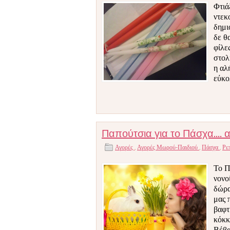
Φτιά
ντεκ
δημι
δε θ
φίλε
στολ
η αλ
εύκο
Παπούτσια για το Πάσχα.... α
Αγορές
,
Αγορές Μωρού-Παιδιού
,
Πάσχα
,
Ρε
Το Π
νονο
δώρα
μας 
βαφτ
κόκκ
Βέβα