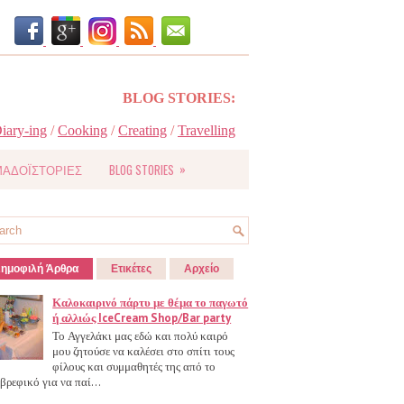
BLOG STORIES:
iary-ing
/
Cooking
/
Creating
/
Travelling
»
ΑΔΟΪΣΤΟΡΙΕΣ
BLOG STORIES
ημοφιλή Άρθρα
Ετικέτες
Αρχείο
Καλοκαιρινό πάρτυ με θέμα το παγωτό
ή αλλιώς IceCream Shop/Bar party
Το Αγγελάκι μας εδώ και πολύ καιρό
μου ζητούσε να καλέσει στο σπίτι τους
φίλους και συμμαθητές της από το
βρεφικό για να παί...