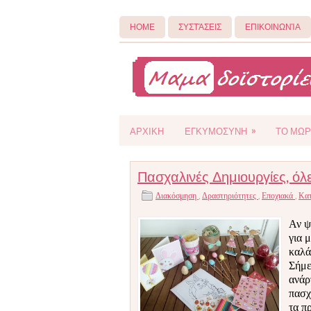
ΗΟΜΕ
ΣΥΣΤΆΣΕΙΣ
ΕΠΙΚΟΙΝΩΝΊΑ
»
ΑΡΧΙΚΗ
ΕΓΚΥΜΟΣΥΝΗ
ΤΟ ΜΩΡ
Πασχαλινές Δημιουργίες, όλ
Διακόσμηση
,
Δραστηριότητες
,
Εποχιακά
,
Κα
Αν ψ
για 
καλά
Σήμε
ανάρ
πασχ
τα π