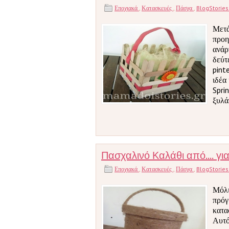
Εποχιακά
,
Κατασκευές
,
Πάσχα
,
BlogStorie
Μετά
προη
ανάρ
δεύτ
pint
ιδέα
Spri
ξυλά
Πασχαλινό Καλάθι από.... γι
Εποχιακά
,
Κατασκευές
,
Πάσχα
,
BlogStorie
Μόλι
πρόγ
κατα
Αυτό