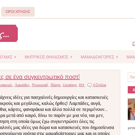
ΌΡΟΙ ΧΡΉΣΗΣ
D
»
»
»
Ο ΜΑΣ
ΜΗΤΡΙΚΟΣ ΘΗΛΑΣΜΟΣ
ΜΑΜΑΔΟΑΓΟΡΕΣ
ΜΑΜ
ες σε ένα συγκεντρωτικό ποστ!
τασκευές
,
Λαμπάδες
,
Ντεκουπάζ
,
Πάσχα
,
Creating
,
DIY
0 Σχόλια
Δ
άχνεις ιδέες για πασχαλινές δημιουργίες και κατασκευές
μικρούς και μεγάλους, καλώς ήρθες! Λαμπάδες, αυγά,
θια, κάρτες, φαναράκια και άλλα πολλά σε περιμένουν...
ρα μετά από καιρό, δίνω το παρόν με μια νέα, ναι μεν,
τηση στη οποία όμως έχω συγκεντρώσει όλες τις
αλινές μας ιδέες για δώρα και κατασκευές που δημοσίευσα
μετα
ροηγούμενα χρόνια στις μαμαδοϊστοριες μας και οι οποίες