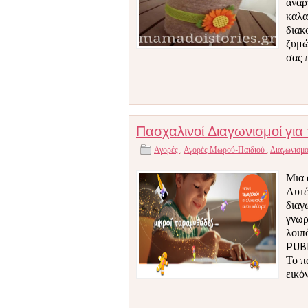
αναρ
καλα
διακ
ζυμώ
σας 
Πασχαλινοί Διαγωνισμοί για 
Αγορές
,
Αγορές Μωρού-Παιδιού
,
Διαγωνισμ
Μια 
Αυτέ
διαγ
γνωρί
λοιπ
PUBL
Το π
εικό