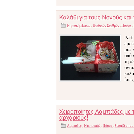
Καλάθι για τους Νονούς και 
Νηπιακή Ηλικία
,
Παιδικός Σταθμός
,
Πάσχα
,
Part
εμεί
μας 
από 
τη σ
αντα
καλά
ίσως
Χειροποίητες Λαμπάδες με τ
αρχάριους!
Λαμπάδες
,
Ντεκουπάζ
,
Πάσχα
,
BlogStorie