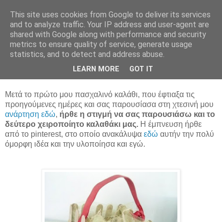
This site uses cookies from Google to deliver its services
and to analyze traffic. Your IP address and user-agent are
shared with Google along with performance and security
metrics to ensure quality of service, generate usage
statistics, and to detect and address abuse.
Πασχαλινό Καλάθι για κέρασμα!
LEARN MORE
GOT IT
Μετά το πρώτο μου πασχαλινό καλάθι, που έφτιαξα τις
προηγούμενες ημέρες και σας παρουσίασα στη χτεσινή μου
ανάρτηση εδώ
,
ήρθε η στιγμή να σας παρουσιάσω και το
δεύτερο χειροποίητο καλαθάκι μας.
Η έμπνευση ήρθε
από το pinterest, στο οποίο ανακάλυψα
εδώ
αυτήν την πολύ
όμορφη ιδέα και την υλοποίησα και εγώ.