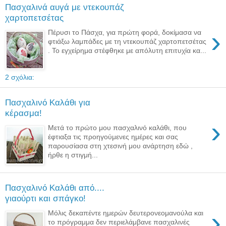
Πασχαλινά αυγά με ντεκουπάζ
χαρτοπετσέτας
›
Πέρυσι το Πάσχα, για πρώτη φορά, δοκίμασα να
φτιάξω λαμπάδες με τη ντεκουπάζ χαρτοπετσέτας
. Το εγχείρημα στέφθηκε με απόλυτη επιτυχία κα...
2 σχόλια:
Πασχαλινό Καλάθι για
κέρασμα!
›
Μετά το πρώτο μου πασχαλινό καλάθι, που
έφτιαξα τις προηγούμενες ημέρες και σας
παρουσίασα στη χτεσινή μου ανάρτηση εδώ ,
ήρθε η στιγμή...
Πασχαλινό Καλάθι από....
γιαούρτι και σπάγκο!
›
Μόλις δεκαπέντε ημερών δευτερονεομανούλα και
το πρόγραμμα δεν περιελάμβανε πασχαλινές