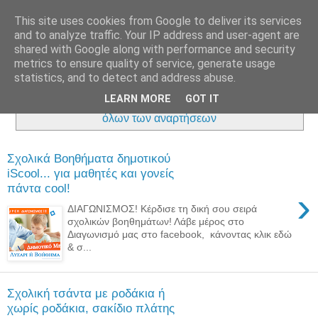
This site uses cookies from Google to deliver its services
and to analyze traffic. Your IP address and user-agent are
shared with Google along with performance and security
metrics to ensure quality of service, generate usage
statistics, and to detect and address abuse.
LEARN MORE
GOT IT
Εμφάνιση αναρτήσεων με ετικέτα
Αγορές
.
Εμφάνιση
όλων των αναρτήσεων
Σχολικά Βοηθήματα δημοτικού
iScool... για μαθητές και γονείς
πάντα cool!
›
ΔΙΑΓΩΝΙΣΜΟΣ! Κέρδισε τη δική σου σειρά
σχολικών βοηθημάτων! Λάβε μέρος στο
Διαγωνισμό μας στο facebook, κάνοντας κλικ εδώ
& σ...
Σχολική τσάντα με ροδάκια ή
χωρίς ροδάκια, σακίδιο πλάτης