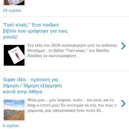
29 σχόλια:
"Γιατί κλαίς;" Ένα παιδικό
βιβλίο που γράφτηκε για τους
γονείς!
›
Στα τέλη του 2018 κυκλοφόρησε από τις εκδόσεις
Μεταίχμιο , το βιβλίο "Γιατί κλαις;" του Βασίλη
Αλεξάκη σε εικονογράφηση ...
Super ιδέα - πρόταση για
2ήμερη / 3ήμερη εξόρμηση
κοντά στην Αθήνα
›
Φίλοι μου... μου λείψατε, πολύ... και εσείς και το
blog-o-σπιτό μου! Εν συντομία να σας πω πως ο
χειμώνας μας οικογενειακά ήταν πολύ δύ...
6 σχόλια: