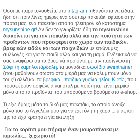
Όσοι με παρακολουθείτε στο
intagram
πιθανότατα να είδατε
ήδη ότι πριν λίγες ημέρες ένα σούπερ πακετάκι έφτασε στην
πόρτα μας, ένα πακετάκι από το ηλεκτρονικό κατάστημα
mysunshine.gr
! Αν δεν το γνωρίζετε ήδη
το mysunshine
διακρίνεται για την ποικιλία αλλά και την ποιότητα των
προϊόντων που προσφέρει στο χώρο των παιδικών,
βρεφικών ειδών και των παιχνιδιών
με επώνυμες
συλλογές και για το παιδί αλλά και για τη μαμά. Ενδεικτικά να
σας αναφέρω ότι τα βρεφικά προϊόντα με την πασίγνωστη
Σόφι τη καμηλοπάρδαλη
, τα μοναδικά
σωσίβια swιmtrainer
(που μαθαίνουν σωστά στα μικρά μας να κολυμπούν μόνα
τους!) αλλά και τα
βρεφικά - παιδικά γυαλιά ηλίου Kietla
, που
προσφέρουν ασφάλεια και στυλ με ποιότητα, είναι μερικά
μόνο από τα προϊόντα που μπορούμε να βρούμε στο e-shop.
Τι είχε όμως μέσα το δικό μας πακετάκι, το οποίο άνοιξε
μόνο του το Αγγελάκι μου για να έχει όλη τη χαρά.... μιας και
της το είχα κρατήσει για έκπληξη!
Για το κορίτσι μου πήραμε έναν μαυροπίνακα με
κιμωλίες... ξεχωριστό!