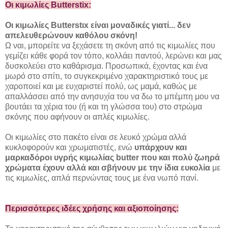
Οι κιμωλίες Butterstix:
Οι κιμωλίες Butterstιx είναι μοναδικές γιατί... δεν
απελευθερώνουν καθόλου σκόνη!
Ω ναι, μπορείτε να ξεχάσετε τη σκόνη από τις κιμωλίες που
γεμίζει κάθε φορά τον τόπο, κολλάει παντού, λερώνει και μας
δυσκολεύει στο καθάρισμα. Προσωπικά, έχοντας και ένα
μωρό στο σπίτι, το συγκεκριμένο χαρακτηριστικό τους με
χαροποιεί και με ευχαριστεί πολύ, ως μαμά, καθώς με
απαλλάσσει από την ανησυχία του να δω το μπέμπη μου να
βουτάει τα χέρια του (ή και τη γλώσσα του) στο στρώμα
σκόνης που αφήνουν οι απλές κιμωλίες.
Οι κιμωλίες στο πακέτο είναι σε λευκό χρώμα αλλά
κυκλοφορούν και χρωματιστές, ενώ
υπάρχουν και
μαρκαδόροι υγρής κιμωλίας butter που και πολύ ζωηρά
χρώματα έχουν αλλά και σβήνουν με την ίδια ευκολία
με
τις κιμωλίες, απλά περνώντας τους με ένα νωπό πανί.
Περισσότερες ιδέες χρήσης και αξιοποίησης: