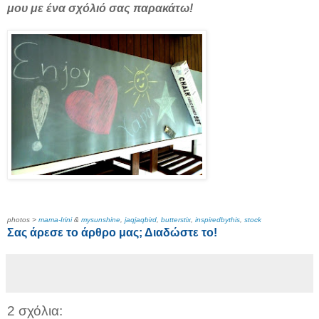
μου με ένα σχόλιό σας παρακάτω!
photos >
mama-Irini
&
mysunshine
,
jaqjaqbird
,
butterstix
,
inspiredbythis
,
stock
Σας άρεσε το άρθρο μας; Διαδώστε το!
2 σχόλια: