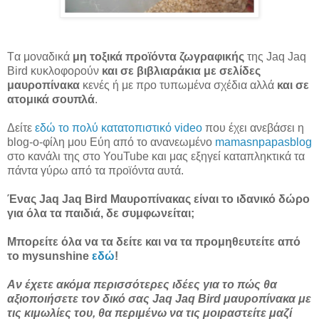
Tα μοναδικά
μη τοξικά προϊόντα ζωγραφικής
της Jaq Jaq
Bird κυκλοφορούν
και σε βιβλιαράκια με σελίδες
μαυροπίνακα
κενές ή με προ τυπωμένα σχέδια
αλλά
και σε
ατομικά σουπλά
.
Δείτε
εδώ το πολύ κατατοπιστικό video
που έχει ανεβάσει η
blog-o-φίλη μου Εύη από το ανανεωμένο
mamasnpapasblog
στο κανάλι της στο YouTube και μας εξηγεί καταπληκτικά τα
πάντα γύρω από τα προϊόντα αυτά.
Ένας Jaq Jaq Bird Μαυροπίνακας είναι το ιδανικό δώρο
για όλα τα παιδιά, δε συμφωνείται;
Μπορείτε όλα να τα δείτε και να τα προμηθευτείτε από
το mysunshine
εδώ
!
Αν έχετε ακόμα περισσότερες ιδέες για το πώς θα
αξιοποιήσετε τον δικό σας Jaq Jaq Bird μαυροπίνακα με
τις κιμωλίες του, θα περιμένω να τις μοιραστείτε μαζί