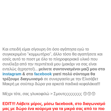
Και επειδή είμαι σίγουρη ότι όσο αγάπησα εγώ το
συγκεκριμένο "κομμωτήριο", άλλο τόσο θα αγαπήσετε και
εσείς αυτό το ποστ με όλο το πληροφοριακό υλικό που
συνέλεξα από την περιπέτειά μου (μακάρι να σας είναι
εντελώς άχρηστο!)...
μείνετε συντονισμένοι μαζί μου στο
instagram
& στο
facebook
γιατί πολύ σύντομα θα
τρέξουμε διαγωνισμό
σε συνεργασία με την Ελισάβετ
Μακρή με σούπερ δώρα για αρκετά παιδικά κεφαλάκια!!!
Μέχρι τότε, σας γλυκοφιλώ > Σμουτςςςςςςςςς 😙😙😙
EDIT!!! Λάβετε μέρος, μέσω facebook, στο διαγωνισμό
μας με δώρο ένα κούρεμα για τα μικρά σας από το πιο