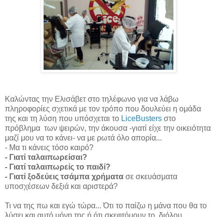
Καλώντας την Ελισάβετ στο τηλέφωνο για να λάβω
πληροφορίες σχετικά με τον τρόπο που δουλεύει η ομάδα
της και τη λύση που υπόσχεται το
LiceBusters
στο
πρόβλημα των ψειρών, την άκουσα -γιατί είχε την οικειότητα
μαζί μου να το κάνει- να με ρωτά όλο απορία...
- Μα τι κάνεις τόσο καιρό?
- Γιατί ταλαιπωρείσαι?
- Γιατί ταλαιπωρείς το παιδί?
- Γιατί ξοδεύεις τσάμπα χρήματα
σε σκευάσματα
υποσχέσεων δεξιά και αριστερά?
Τι να της πω και εγώ τώρα... Ότι το παίζω η μάνα που θα το
λύσει και αυτό μόνη της ή ότι σκεφτόμουν το, διόλου