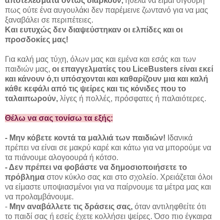
αποτελέσματα όντως διαρκούν,
ήθελα να είμαι σίγουρη
πως ούτε ένα αυγουλάκι δεν παρέμεινε ζωντανό για να μας
ξαναβάλει σε περιπέτειες.
Και ευτυχώς δεν διαψεύστηκαν οι ελπίδες και οι
προσδοκίες μας!
Για καλή μας τύχη, όλων μας και εμένα και εσάς και των
παιδιών μας,
οι επαγγελματίες του LiceBusters είναι εκεί
και κάνουν ό,τι υπόσχονται και καθαρίζουν μια και καλή
κάθε κεφάλι από τις ψείρες και τις κόνιδες που το
ταλαιπωρούν,
λίγες ή πολλές, πρόσφατες ή παλαιότερες.
Θέλω να σας τονίσω τα εξής:
- Μην κόβετε κοντά τα μαλλιά των παιδιών!
Ιδανικά
πρέπει να είναι σε μακρύ καρέ και κάτω για να μπορούμε να
τα πιάνουμε αλογοουρά ή κότσο.
- Δεν πρέπει να φοβάστε να δημοσιοποιήσετε το
πρόβλημα
στον κύκλο σας και στο σχολείο. Χρειάζεται όλοι
να είμαστε υποψιασμένοι για να παίρνουμε τα μέτρα μας και
να προλαμβάνουμε.
-
Μην αναβάλλετε τις δράσεις σας,
όταν αντιληφθείτε ότι
το παιδί σας ή εσείς έχετε κολλήσει ψείρες. Όσο πιο έγκαιρα