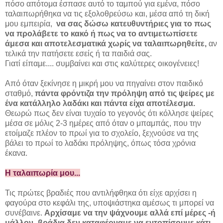
πόσο απότομα έσπασε αυτό το ταμπού για εμένα, πόσο
ταλαιπωρήθηκα να τις εξολοθρεύσω και, μέσα από τη δική
μου εμπειρία,
να σας δώσω κατευθυντήριες για το πως
να προλάβετε το κακό ή πως να το αντιμετωπίσετε
άμεσα και αποτελεσματικά χωρίς να ταλαιπωρηθείτε,
αν
τελικά την πατήσετε εσείς ή τα παιδιά σας.
Γιατί είπαμε.... συμβαίνει και στις καλύτερες οικογένειες!
Από όταν ξεκίνησε η μικρή μου να πηγαίνει στον παιδικό
σταθμό,
πάντα φρόντιζα την πρόληψη από τις ψείρες με
ένα κατάλληλο λαδάκι και πάντα είχα αποτέλεσμα.
Θεωρώ πως δεν είναι τυχαίο το γεγονός ότι κόλλησε ψείρες
μέσα σε μόλις 2-3 ημέρες από όταν ο μπαμπάς, που την
ετοίμαζε πλέον το πρωί για το σχολείο, ξεχνούσε να της
βάλει το πρωί το λαδάκι πρόληψης, όπως τόσα χρόνια
έκανα.
Η ταλαιπωρία μου...
Τις πρώτες βραδιές που αντιλήφθηκα ότι είχε αρχίσει η
φαγούρα στο κεφάλι της, υποψιάστηκα αμέσως τι μπορεί να
συνέβαινε.
Αρχίσαμε να την ψάχνουμε αλλά επί μέρες -ή
μάλλον- βράδια δεν καταφέρναμε να εντοπίσουμε κάτι
.