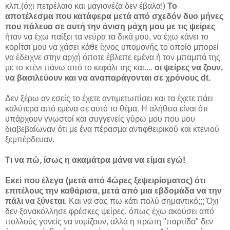
κλπ.(όχι πετρέλαιο και μαγιονέζα δεν έβαλα!)
Το
αποτέλεσμα που κατάφερα μετά από σχεδόν δυο μήνες
που πάλευα σε αυτή την άνιση μάχη μου με τις ψείρες
ήταν να έχω παίξει τα νεύρα τα δικά μου, να έχω κάνει το
κορίτσι μου να χάσει κάθε ίχνος υπομονής το οποίο μπορεί
να έδειχνε στην αρχή όποτε έβλεπε εμένα ή τον μπαμπά της
με το κτένι πάνω από το κεφάλι της και....
οι ψείρες να ζουν,
να βασιλεύουν και να αναπαράγονται σε χρόνους dt.
Δεν ξέρω αν εσείς το έχετε αντιμετωπίσει και τα έχετε πάει
καλύτερα από εμένα σε αυτό το θέμα. Η αλήθεια είναι ότι
υπάρχουν γνωστοί και συγγενείς γύρω μου που μου
διαβεβαίωναν ότι με ένα πέρασμα αντιφθειρικού και κτενιού
ξεμπέρδευαν.
Τι να πώ, ίσως η ακαμάτρα μάνα να είμαι εγώ!
Εκεί που έλεγα (μετά από 4ώρες ξεψειρίσματος) ότι
επιτέλους την καθάρισα, μετά από μια εβδομάδα να την
πάλι να ξύνεται
. Και να σας πω κάτι πολύ σημαντικό;;; Όχι
δεν ξανακόλλησε φρέσκες ψείρες, όπως έχω ακούσει από
πολλούς γονείς να νομίζουν, αλλά η πρώτη "παρτίδα" δεν