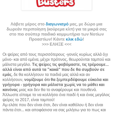
Λάβετε μέρος στο
διαγωνισμό
μας, με δώρο μια
δωρεάν περιποίηση (κούρεμα κλπ) για τα μικρά σας
στο πιο σούπερ παιδικό κομμωτήριο των Νοτίων
Προαστίων! Κάντε
κλικ εδώ
!
>>> ΕΛΗΞΕ <<<
Οι ψείρες από τους περισσότερους -γονείς κυρίως αλλά όχι
μόνο- και από εμένα, μέχρι πρότινος, θεωρούνται ταμπού και
μάλιστα μεγάλο.
Τις ψείρες τις φοβόμαστε, τις τρέμουμε...
αλλά είναι από αυτά τα "κακά" που δε θα συμβούν σε
εμάς
, δε θα κολλήσουν τα παιδιά μας αλλά και αν
κολλήσουν,
νομίζουμε ότι θα ξεμπερδέψουμε εύκολα και
γρήγορα - γρήγορα και μάλιστα
χωρίς να το μάθει και
κανένας
μιας και δεν θα το αναφέρουμε και πουθενά.
Άλλωστε είπαμε το να κολλήσει ένα παιδί ή και ένας μεγάλος
ψείρες το 2017, είναι ταμπού!
Αμ ελάτε που δεν είναι έτσι, δεν είναι καθόλου ή δεν είναι
πάντα έτσι... και αποφάσισα να σας μιλήσω για το πως και