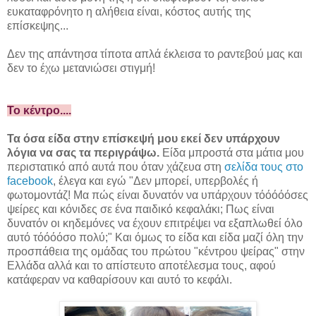
ευκαταφρόνητο η αλήθεια είναι, κόστος αυτής της
επίσκεψης...
Δεν της απάντησα τίποτα απλά έκλεισα το ραντεβού μας και
δεν το έχω μετανιώσει στιγμή!
Το κέντρο....
Τα όσα είδα στην επίσκεψή μου εκεί δεν υπάρχουν
λόγια να σας τα περιγράψω.
Είδα μπροστά στα μάτια μου
περιστατικό από αυτά που όταν χάζευα στη
σελίδα τους στο
facebook
, έλεγα και εγώ "Δεν μπορεί, υπερβολές ή
φωτομοντάζ! Μα πώς είναι δυνατόν να υπάρχουν τόόόόόσες
ψείρες και κόνιδες σε ένα παιδικό κεφαλάκι; Πως είναι
δυνατόν οι κηδεμόνες να έχουν επιτρέψει να εξαπλωθεί όλο
αυτό τόόόόσο πολύ;" Και όμως το είδα και είδα μαζί όλη την
προσπάθεια της ομάδας του πρώτου "κέντρου ψείρας" στην
Ελλάδα αλλά και το απίστευτο αποτέλεσμα τους, αφού
κατάφεραν να καθαρίσουν και αυτό το κεφάλι.