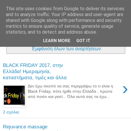
This site uses cookies from Google to deliver its services
and to analyze traffic. Your IP address and user-agent are
shared with Google along with performance and security
metrics to ensure quality of service, generate usage
statistics, and to detect and address abuse.
LEARN MORE
GOT IT
Εμφάνιση αναρτήσεων με ετικέτα
Αγορές Μαμάς
.
Εμφάνιση όλων των αναρτήσεων
BLACK FRIDAY 2017, στην
Ελλάδα! Ημερομηνία,
καταστήματα, τιμές και άλλα
›
Δεν έχω σκοπό να σας περιγράψω το τι είναι η
Black Friday, πότε ήρθε στην Ελλάδα , πρώτα
από ποιόν και γιατί... Όλα αυτά σας τα έχω...
2 σχόλια:
Rejuvance massage