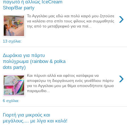
παγωτό ή αλλιώς IceCream
Shop/Bar party
›
Το Αγγελάκι μας εδώ και πολύ καιρό μου ζητούσε
να καλέσει στο σπίτι τους φίλους και συμμαθητές
της από το μεταβρεφικό για να παί...
13 σχόλια:
Δωράκια για πάρτυ
πολύχρωμα (rainbow & polka
dots party)
›
Και πέρυσι αλλά και εφέτος κατάφερα να
αποφεύγω τη διοργάνωση ενός γενέθλιου πάρτυ
για το Αγγελακι μου με θέμα οποιονδήποτε ήρωα
παραμυθιο...
6 σχόλια:
Γιορτή για μικρούς και
μεγάλους.... με λίγα και καλά!