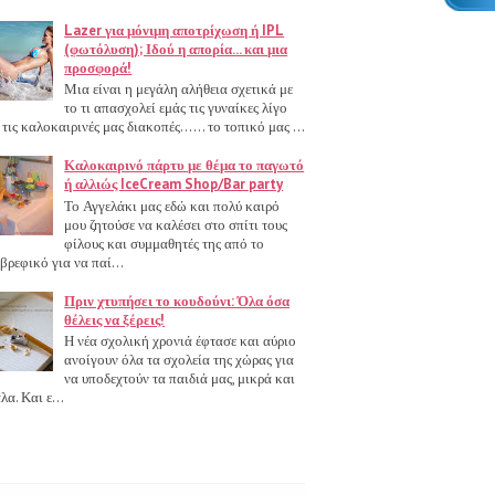
Lazer για μόνιμη αποτρίχωση ή IPL
(φωτόλυση); Ιδού η απορία... και μια
προσφορά!
Μια είναι η μεγάλη αλήθεια σχετικά με
το τι απασχολεί εμάς τις γυναίκες λίγο
 τις καλοκαιρινές μας διακοπές...... το τοπικό μας ...
Καλοκαιρινό πάρτυ με θέμα το παγωτό
ή αλλιώς IceCream Shop/Bar party
Το Αγγελάκι μας εδώ και πολύ καιρό
μου ζητούσε να καλέσει στο σπίτι τους
φίλους και συμμαθητές της από το
βρεφικό για να παί...
Πριν χτυπήσει το κουδούνι: Όλα όσα
θέλεις να ξέρεις!
Η νέα σχολική χρονιά έφτασε και αύριο
ανοίγουν όλα τα σχολεία της χώρας για
να υποδεχτούν τα παιδιά μας, μικρά και
λα. Και ε...