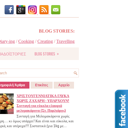
BLOG STORIES:
iary-ing
/
Cooking
/
Creating
/
Travelling
»
ΑΔΟΪΣΤΟΡΙΕΣ
BLOG STORIES
ημοφιλή Άρθρα
Ετικέτες
Αρχείο
ΧΡΙΣΤΟΥΓΕΝΝΙΑΤΙΚΑ ΓΛΥΚΑ
ΧΩΡΙΣ ΖΑΧΑΡΗ - ΥΠΑΡΧΟΥΝ!
Συνταγή για εύκολα ελαφριά
μελομακάρονα (Στ. Παρλιάρος)
Συνταγή για Μελομακάρονα χωρίς
ρη.... κι όμως υπάρχει! Και είναι και εύκολα, και
ριά, και υπέροχα!!! Συστατικά (για 1kg με...