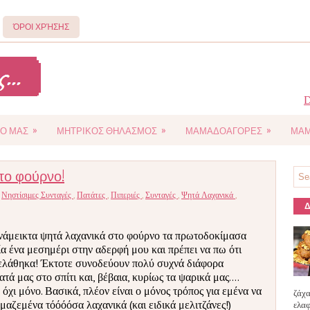
ΌΡΟΙ ΧΡΉΣΗΣ
D
»
»
»
Ο ΜΑΣ
ΜΗΤΡΙΚΟΣ ΘΗΛΑΣΜΟΣ
ΜΑΜΑΔΟΑΓΟΡΕΣ
ΜΑΜ
το φούρνο!
,
Νηστίσιμες Συνταγές
,
Πατάτες
,
Πιπεριές
,
Συνταγές
,
Ψητά Λαχανικά
,
Δ
νάμεικτα ψητά λαχανικά στο φούρνο τα πρωτοδοκίμασα
ία ένα μεσημέρι στην αδερφή μου και πρέπει να πω ότι
ελάθηκα! Έκτοτε συνοδεύουν πολύ συχνά διάφορα
τά μας στο σπίτι και, βέβαια, κυρίως τα ψαρικά μας....
 όχι μόνο. Βασικά, πλέον είναι ο μόνος τρόπος για εμένα να
ζάχα
μαζεμένα τόόόόσα λαχανικά (και ειδικά μελιτζάνες!)
ελαφ