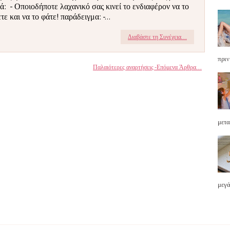
ά: - Οποιοδήποτε λαχανικό σας κινεί το ενδιαφέρον να το
ε και να το φάτε! παράδειγμα: -...
Διαβάστε τη Συνέχεια...
πριν
Παλαιότερες αναρτήσεις -Επόμενα Άρθρα...
μετα
μεγά