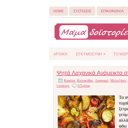
ΗΟΜΕ
ΣΥΣΤΆΣΕΙΣ
ΕΠΙΚΟΙΝΩΝΊΑ
»
ΑΡΧΙΚΗ
ΕΓΚΥΜΟΣΥΝΗ
ΤΟ ΜΩΡ
Ψητά Λαχανικά Ανάμεικτα σ
Καρότα
,
Κολοκύθια
,
Λαχανικά
,
Μελιτζάνες
Cooking
0 Σχόλια
Τα α
τυχα
ξετρ
γεύμα
αλλά
φάω 