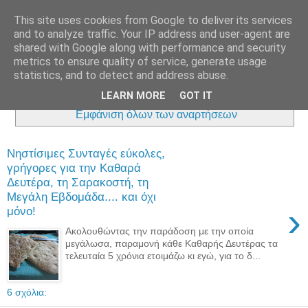
This site uses cookies from Google to deliver its services
and to analyze traffic. Your IP address and user-agent are
shared with Google along with performance and security
metrics to ensure quality of service, generate usage
statistics, and to detect and address abuse.
LEARN MORE
GOT IT
Εμφάνιση αναρτήσεων με ετικέτα
Καθαρή Δευτέρα
.
Εμφάνιση όλων των αναρτήσεων
Νηστίσιμες Συνταγές εύκολες,
γρήγορες για την Καθαρά
Δευτέρα, τη Σαρακοστή, τη
Μεγάλη Εβδομάδα.... και όχι
›
μόνο!
Ακολουθώντας την παράδοση με την οποία
μεγάλωσα, παραμονή κάθε Καθαρής Δευτέρας τα
τελευταία 5 χρόνια ετοιμάζω κι εγώ, για το δ...
6 σχόλια: