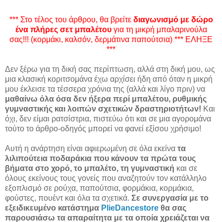
*** Στο τέλος του άρθρου,
θα βρείτε
διαγωνισμό με δώρο
ένα πλήρες σετ μπαλέτου
για τη μικρή μπαλαρινούλα
σας!!! (κορμάκι, καλσόν, δερμάτινα παπούτσια) *** ΕΛΗΞΕ
***
Δεν ξέρω για τη δική σας περίπτωση, αλλά στη δική μου, ως
μια κλασική κοριτσομάνα έχω αρχίσει ήδη από όταν η μικρή
μου έκλεισε τα τέσσερα χρόνια της (αλλά και λίγο πριν) να
μαθαίνω όλα όσα δεν ήξερα περί μπαλέτου, ρυθμικής
γυμναστικής και λοιπών σχετικών δραστηριοτήτων!
Και
όχι, δεν είμαι ρατσίστρια, πιστεύω ότι και σε μια αγορομάνα
τούτο το άρθρο-οδηγός μπορεί να φανεί εξίσου χρήσιμο!
Αυτή η ανάρτηση είναι αφιερωμένη σε όλα εκείνα
τα
λιλιπούτεια ποδαράκια που κάνουν τα πρώτα τους
βήματα στο χορό, το μπαλέτο, τη γυμναστική
και σε
όλους εκείνους τους γονείς που αναζητούν τον κατάλληλο
εξοπλισμό σε ρούχα, παπούτσια, φορμάκια, κορμάκια,
φούστες, πουέντ και όλα τα σχετικά.
Σε συνεργασία με το
εξειδικευμένο κατάστημα
PlieDancestore
θα σας
παρουσιάσω τα απαραίτητα με τα οποία χρειάζεται να