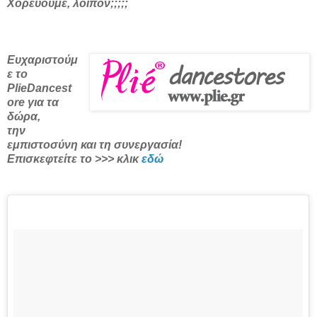
Χορεύουμε, λοιπόν;;;;;
Ευχαριστούμ
ε το
PlieDancest
ore για τα
δώρα,
την
εμπιστοσύνη και τη συνεργασία!
Επισκεφτείτε το >>> κλικ
εδώ