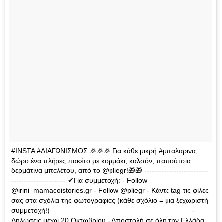
#INSTA #ΔΙΑΓΩΝΙΣΜΟΣ 🎉🎉🎉 Για κάθε μικρή #μπαλαρινα,
δώρο ένα πλήρες πακέτο με κορμάκι, καλσόν, παπούτσια
δερμάτινα μπαλέτου, από το @pliegr!🎁🎁 --------------------------
---------------------- ✔Για συμμετοχή: - Follow
@irini_mamadoistories.gr - Follow @pliegr - Κάντε tag τις φίλες
σας στα σχόλια της φωτογραφιας (κάθε σχόλιο = μια ξεχωριστή
συμμετοχή!) ___________________________________ -
Δηλώσεις μέχρι 20 Οκτωβρίου - Αποστολή σε όλη την Ελλάδα,