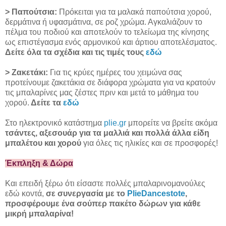
> Παπούτσια:
Πρόκειται για τα μαλακά παπούτσια χορού,
δερμάτινα ή υφασμάτινα, σε ροζ χρώμα. Αγκαλιάζουν το
πέλμα του ποδιού και αποτελούν το τελείωμα της κίνησης
ως επιστέγασμα ενός αρμονικού και άρτιου αποτελέσματος.
Δείτε όλα τα σχέδια και τις τιμές τους
εδώ
> Ζακετάκι:
Για τις κρύες ημέρες του χειμώνα σας
προτείνουμε ζακετάκια σε διάφορα χρώματα για να κρατούν
τις μπαλαρίνες μας ζέστες πριν και μετά το μάθημα του
χορού.
Δείτε τα
εδώ
Στο ηλεκτρονικό κατάστημα
plie.gr
μπορείτε να βρείτε ακόμα
τσάντες, αξεσουάρ για τα μαλλιά και πολλά άλλα είδη
μπαλέτου και χορού
για όλες τις ηλικίες και σε προσφορές!
Έκπληξη & Δώρα
Και επειδή ξέρω ότι είσαστε πολλές μπαλαρινομανούλες
εδώ κοντά,
σε συνεργασία με το
PlieDancestote
,
προσφέρουμε ένα σούπερ πακέτο δώρων για κάθε
μικρή μπαλαρίνα!