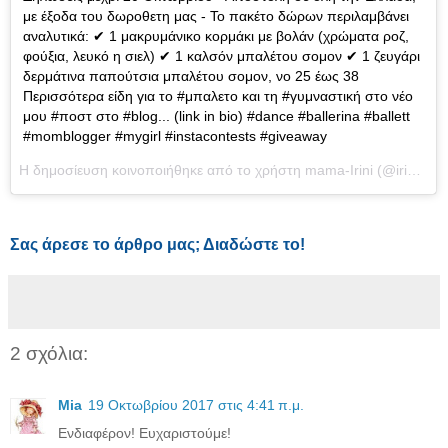
με έξοδα του δωροθετη μας - Το πακέτο δώρων περιλαμβάνει
αναλυτικά: ✔ 1 μακρυμάνικο κορμάκι με βολάν (χρώματα ροζ,
φούξια, λευκό η σιελ) ✔ 1 καλσόν μπαλέτου σομον ✔ 1 ζευγάρι
δερμάτινα παπούτσια μπαλέτου σομον, νο 25 έως 38
Περισσότερα είδη για το #μπαλετο και τη #γυμναστική στο νέο
μου #ποστ στο #blog... (link in bio) #dance #ballerina #ballett
#momblogger #mygirl #instacontests #giveaway
Η δημοσίευση κοινοποιήθηκε από το χρήστη mama-Irini (@irini_mamadoistories.gr) στις
Σας άρεσε το άρθρο μας; Διαδώστε το!
2 σχόλια:
Mia
19 Οκτωβρίου 2017 στις 4:41 π.μ.
Eνδιαφέρον! Ευχαριστούμε!