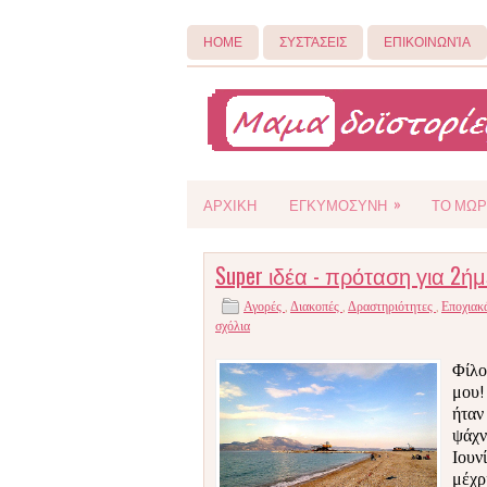
ΗΟΜΕ
ΣΥΣΤΆΣΕΙΣ
ΕΠΙΚΟΙΝΩΝΊΑ
»
ΑΡΧΙΚΗ
ΕΓΚΥΜΟΣΥΝΗ
ΤΟ ΜΩΡ
Super ιδέα - πρόταση για 2
Αγορές
,
Διακοπές
,
Δραστηριότητες
,
Εποχιακ
σχόλια
Φίλοι
μου!
ήταν
ψάχν
Ιουν
μέχρ