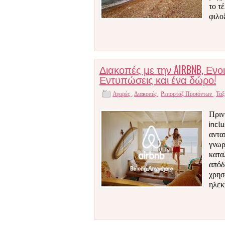
το τ
φιλο
Διακοπές με την AIRBNB, Ενο
Εντυπώσεις και ένα δώρο!
Αγορές
,
Διακοπές
,
Ρεπορτάζ Προϊόντων
,
Ταξ
Πριν
incl
αντα
γνωρ
κατα
απόδ
χρησ
ηλεκ