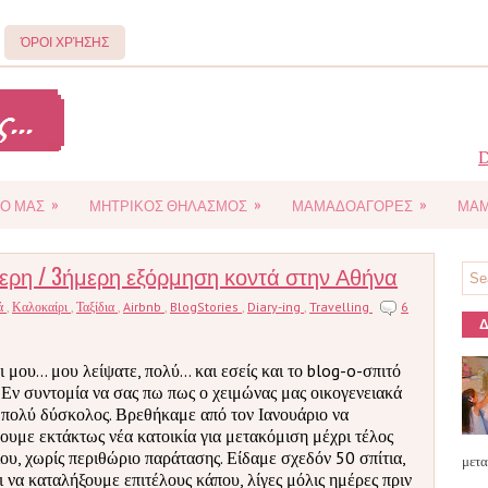
ΌΡΟΙ ΧΡΉΣΗΣ
D
»
»
»
Ο ΜΑΣ
ΜΗΤΡΙΚΟΣ ΘΗΛΑΣΜΟΣ
ΜΑΜΑΔΟΑΓΟΡΕΣ
ΜΑΜ
ήμερη / 3ήμερη εξόρμηση κοντά στην Αθήνα
ά
,
Καλοκαίρι
,
Ταξίδια
,
Airbnb
,
BlogStories
,
Diary-ing
,
Travelling
6
Δ
 μου... μου λείψατε, πολύ... και εσείς και το blog-o-σπιτό
 Εν συντομία να σας πω πως ο χειμώνας μας οικογενειακά
 πολύ δύσκολος. Βρεθήκαμε από τον Ιανουάριο να
ουμε εκτάκτως νέα κατοικία για μετακόμιση μέχρι τέλος
ίου, χωρίς περιθώριο παράτασης. Είδαμε σχεδόν 50 σπίτια,
μετα
ι να καταλήξουμε επιτέλους κάπου, λίγες μόλις ημέρες πριν