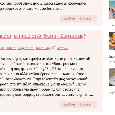
έλος της προθεσμίας μας. Σήμερα είμαστε προσωρινά
ξενούμενοι στο πατρικό μου (ας είναι...
Διαβάστε τη Συνέχεια...
πριν
ικίαση σπιτιού από ιδιώτη - Συστάσεις/
ίδια
,
Airbnb
,
BlogStories
,
Travelling
4 σχόλια
ζάχα
 λίγους μήνες κατέγραψα αναλυτικά τα μυστικά των all
ελαφ
usive πακέτων διακοπών και το ενδιαφέρον και η
πόκρισή σας ήταν πολύ μεγάλη. Ελάτε τώρα να σας
ίσω και μια άλλη ενδιαφέρουσα περίπτωση κράτησης
λύματος διακοπών! Στην τελευταία μας οικογενειακή
ραση από την πόλη, επιλέξαμε για τη διαμονή μας να
ιμοποιήσουμε για πρώτη φορά τις υπηρεσίες της
μεγά
τρονικής πλατφόρμας ενοικίασης σπιτιών airbnb.gr. Την...
Διαβάστε τη Συνέχεια...