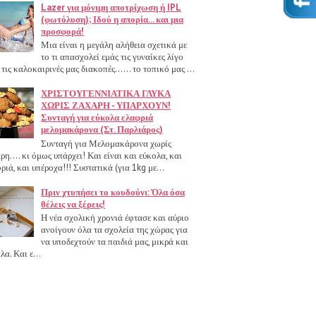
Lazer για μόνιμη αποτρίχωση ή IPL
(φωτόλυση); Ιδού η απορία... και μια
προσφορά!
Μια είναι η μεγάλη αλήθεια σχετικά με
το τι απασχολεί εμάς τις γυναίκες λίγο
 τις καλοκαιρινές μας διακοπές...... το τοπικό μας ...
ΧΡΙΣΤΟΥΓΕΝΝΙΑΤΙΚΑ ΓΛΥΚΑ
ΧΩΡΙΣ ΖΑΧΑΡΗ - ΥΠΑΡΧΟΥΝ!
Συνταγή για εύκολα ελαφριά
μελομακάρονα (Στ. Παρλιάρος)
Συνταγή για Μελομακάρονα χωρίς
ρη.... κι όμως υπάρχει! Και είναι και εύκολα, και
ριά, και υπέροχα!!! Συστατικά (για 1kg με...
Πριν χτυπήσει το κουδούνι: Όλα όσα
θέλεις να ξέρεις!
Η νέα σχολική χρονιά έφτασε και αύριο
ανοίγουν όλα τα σχολεία της χώρας για
να υποδεχτούν τα παιδιά μας, μικρά και
λα. Και ε...