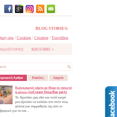
BLOG STORIES:
iary-ing
/
Cooking
/
Creating
/
Travelling
»
ΑΔΟΪΣΤΟΡΙΕΣ
BLOG STORIES
ημοφιλή Άρθρα
Ετικέτες
Αρχείο
Καλοκαιρινό πάρτυ με θέμα το παγωτό
ή αλλιώς IceCream Shop/Bar party
Το Αγγελάκι μας εδώ και πολύ καιρό
μου ζητούσε να καλέσει στο σπίτι τους
φίλους και συμμαθητές της από το
βρεφικό για να παί...