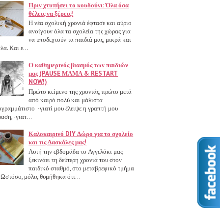
Πριν χτυπήσει το κουδούνι: Όλα όσα
θέλεις να ξέρεις!
Η νέα σχολική χρονιά έφτασε και αύριο
ανοίγουν όλα τα σχολεία της χώρας για
να υποδεχτούν τα παιδιά μας, μικρά και
λα. Και ε...
Ο καθημερινός βιασμός των παιδιών
μας (PAUSE ΜΑΜΑ & RESTART
NOW!)
Πρώτο κείμενο της χρονιάς, πρώτο μετά
από καιρό πολύ και μάλιστα
γραμμάτιστο -γιατί μου έλειψε η γραπτή μου
αση, -γιατ...
Καλοκαιρινό DIY Δώρο για το σχολείο
και τις Δασκάλες μας!
Αυτή την εβδομάδα το Αγγελάκι μας
ξεκινάει τη δεύτερη χρονιά του στον
παιδικό σταθμό, στο μεταβρεφικό τμήμα
 Ωστόσο, μόλις θυμήθηκα ότι...