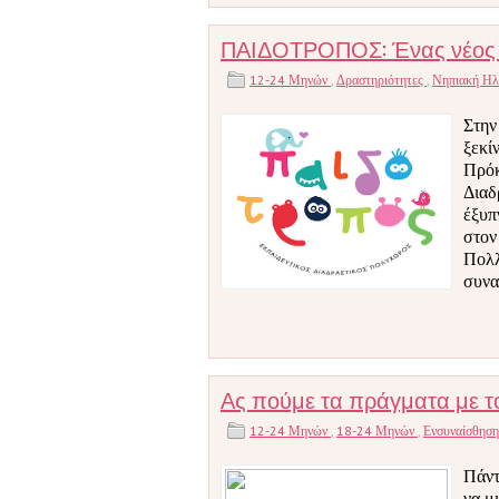
ΠΑΙΔΟΤΡΟΠΟΣ: Ένας νέος ιδ
12-24 Μηνών
,
Δραστηριότητες
,
Νηπιακή Ηλ
Στην
ξεκί
Πρόκ
Διαδ
έξυπ
στον
Πολλ
συνα
Ας πούμε τα πράγματα με τ
12-24 Μηνών
,
18-24 Μηνών
,
Ενσυναίσθησ
Πάντα
να μ