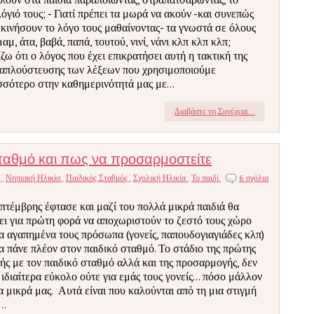
λόγιό τους; - Γιατί πρέπει τα μωρά να ακούν -και συνεπώς
εκινήσουν το λόγο τους μαθαίνοντας- τα γνωστά σε όλους
αμ, άτα, βαβά, παπά, τουτού, νινί, νάνι κλπ κλπ κλπ;
ζω ότι ο λόγος που έχει επικρατήσει αυτή η τακτική της
απλούστευσης των λέξεων που χρησιμοποιούμε
σσότερο στην καθημερινότητά μας με...
Διαβάστε τη Συνέχεια...
ταθμό και πως να προσαρμοστείτε
η
,
Νηπιακή Ηλικία
,
Παιδικός Σταθμός
,
Σχολική Ηλικία
,
Το παιδί
6 σχόλια
πτέμβρης έφτασε και μαζί του πολλά μικρά παιδιά θα
ει για πρώτη φορά να αποχωριστούν το ζεστό τους χώρο
τα αγαπημένα τους πρόσωπα (γονείς, παπουδογιαγιάδες κλπ)
να πάνε πλέον στον παιδικό σταθμό. Το στάδιο της πρώτης
ής με τον παιδικό σταθμό αλλά και της προσαρμογής, δεν
ι ιδιαίτερα εύκολο ούτε για εμάς τους γονείς... πόσο μάλλον
τα μικρά μας. Αυτά είναι που καλούνται από τη μια στιγμή
..