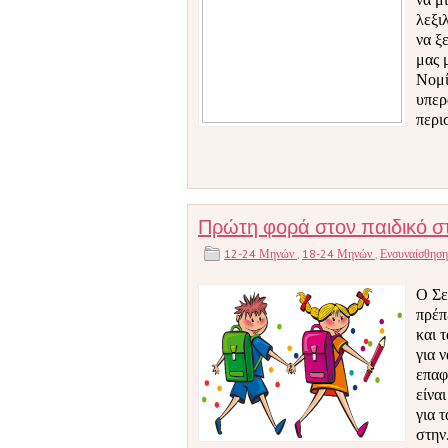
λεξι
να ξ
μας μ
Νομί
υπερ
περι
Πρώτη φορά στον παιδικό σ
12-24 Μηνών
,
18-24 Μηνών
,
Ενσυναίσθησ
Ο Σε
πρέπ
και 
για 
επαφ
είνα
για 
στην.