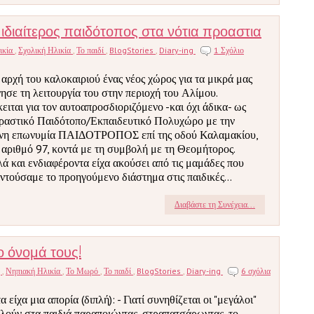
ιαίτερος παιδότοπος στα νότια προαστια
ικία
,
Σχολική Ηλικία
,
Το παιδί
,
BlogStories
,
Diary-ing
1 Σχόλιο
 αρχή του καλοκαιριού ένας νέος χώρος για τα μικρά μας
νησε τη λειτουργία του στην περιοχή του Αλίμου.
ειται για τον αυτοαπροσδιοριζόμενο -και όχι άδικα- ως
ραστικό Παιδότοπο/Εκπαιδευτικό Πολυχώρο με την
νη επωνυμία ΠΑΙΔΟΤΡΟΠΟΣ επί της οδού Καλαμακίου,
 αριθμό 97, κοντά με τη συμβολή με τη Θεομήτορος.
ά και ενδιαφέροντα είχα ακούσει από τις μαμάδες που
ντούσαμε το προηγούμενο διάστημα στις παιδικές...
Διαβάστε τη Συνέχεια...
ο όνομά τους!
η
,
Νηπιακή Ηλικία
,
Το Μωρό
,
Το παιδί
,
BlogStories
,
Diary-ing
6 σχόλια
 είχα μια απορία (διπλή): - Γιατί συνηθίζεται οι "μεγάλοι"
ιλούν στα παιδιά παραποιώντας, στραπατσάρωντας, το