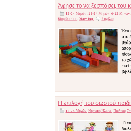
Άφησε το να ξεσπάσει, του κ
12-24 Μηνών
,
18-24 Μηνών
,
6-12 Μηνών
BlogStories
,
Diary-ing
7 σχόλια
Ένα 
στο 
βγάζ
απορ
πίσω
το χ
εκεί
βιβλί
Η επιλογή του σωστού παιδ
12-24 Μηνών
,
Νηπιακή Ηλικία
,
Παιδικός Σ
Τί να
διαλ