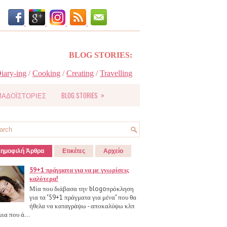
BLOG STORIES:
iary-ing
/
Cooking
/
Creating
/
Travelling
»
ΑΔΟΪΣΤΟΡΙΕΣ
BLOG STORIES
ημοφιλή Άρθρα
Ετικέτες
Αρχείο
59+1 πράγματα για να με γνωρίσεις
καλύτερα!
Μία που διάβασα την blogoπρόκληση
για τα "59+1 πράγματα για μένα" που θα
ήθελα να καταγράψω - αποκαλύψω κλπ
μια που ά...