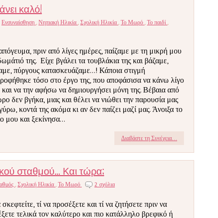
άνει καλό!
,
Ενσυναίσθηση
,
Νηπιακή Ηλικία
,
Σχολική Ηλικία
,
Το Μωρό
,
Το παιδί
,
απόγευμα, πριν από λίγες ημέρες, παίζαμε με τη μικρή μου
δωμάτιό της. Είχε βγάλει τα τουβλάκια της και βάζαμε,
αμε, πύργους κατασκευάζαμε...! Κάποια στιγμή
ροφήθηκε τόσο στο έργο της, που αποφάσισα να κάνω λίγο
 και να την αφήσω να δημιουργήσει μόνη της. Βέβαια από
ώρο δεν βγήκα, μιας και θέλει να νιώθει την παρουσία μας
 γύρω, κοντά της ακόμα κι αν δεν παίζει μαζί μας. Άνοιξα το
ο μου και ξεκίνησα...
Διαβάστε τη Συνέχεια...
ικού σταθμού… Και τώρα;
ταθμός
,
Σχολική Ηλικία
,
Το Μωρό
2 σχόλια
 σκεφτείτε, τί να προσέξετε και τί να ζητήσετε πριν να
έξετε τελικά τον καλύτερο και πιο κατάλληλο βρεφικό ή