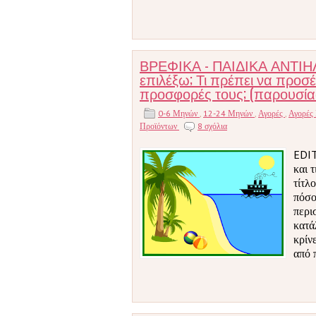
ΒΡΕΦΙΚΑ - ΠΑΙΔΙΚΑ ΑΝΤΙΗΛΙΑ
επιλέξω; Τι πρέπει να προσέ
προσφορές τους; (παρουσίασ
0-6 Μηνών
,
12-24 Μηνών
,
Αγορές
,
Αγορές
Προϊόντων
8 σχόλια
EDIT
και 
τίτλ
πόσο
περι
κατά
κρίν
από 