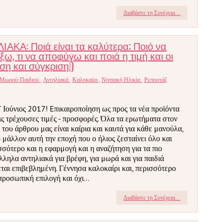
Διαβάστε τη Συνέχεια...
ΚΑ: Ποιά είναι τα καλύτερα; Ποιό να
ξω, τι να αποφύγω και ποιά η τιμή και οι
η και σύγκριση!)
 Μωρού-Παιδιού
,
Αντηλιακά
,
Καλοκαίρι
,
Νηπιακή Ηλικία
,
Ρεπορτάζ
 Ιούνιος 2017! Eπικαιροποίηση ως προς τα νέα προϊόντα
τις τρέχουσες τιμές - προσφορές. Όλα τα ερωτήματα στον
ο του άρθρου μας είναι καίρια και καυτά για κάθε μανούλα,
 μάλλον αυτή την εποχή που ο ήλιος ζεσταίνει όλο και
σσότερο και η εφαρμογή και η αναζήτηση για τα πιο
λληλα αντηλιακά για βρέφη, για μωρά και για παιδιά
εται επιβεβλημένη. Γέννησα καλοκαίρι και, περισσότερο
προσωπική επιλογή και όχι...
Διαβάστε τη Συνέχεια...