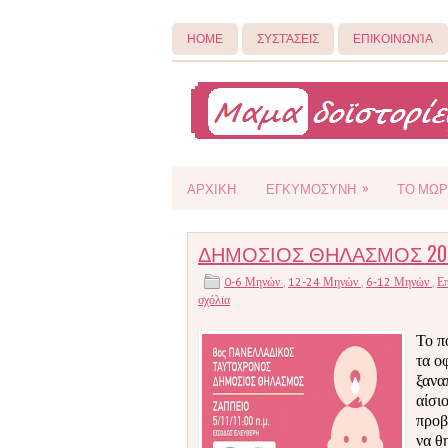
ΗΟΜΕ
ΣΥΣΤΆΣΕΙΣ
ΕΠΙΚΟΙΝΩΝΊΑ
»
ΑΡΧΙΚΗ
ΕΓΚΥΜΟΣΥΝΗ
ΤΟ ΜΩΡ
ΔΗΜΟΣΙΟΣ ΘΗΛΑΣΜΟΣ 2017,
0-6 Μηνών
,
12-24 Μηνών
,
6-12 Μηνών
,
Ε
σχόλια
Το π
τα ο
ξανα
αίσι
προβ
να θ