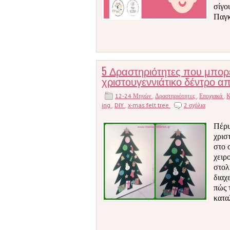
σίγο
Παγκ
5 Δραστηριότητες που μπορε
χριστουγεννιάτικο δέντρο α
12-24 Μηνών
,
Δραστηριότητες
,
Εποχιακά
,
Κ
ing
,
DIY
,
x-mas felt tree
2 σχόλια
Πέρυ
χρισ
στο 
χειρ
στολ
διαχ
πώς 
κατα