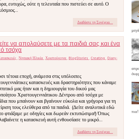
υρα, ευτυχώς, ούτε η τελευταία που πιστεύει σε αυτό. Ο
όσμιος...
Διαβάστε τη Συνέχεια...
μεγά
ίτε να απολαύσετε με τα παιδιά σας και ένα
πό τσόχα
ατασκευές
,
Νηπιακή Ηλικία
,
Χριστούγεννα
,
BlogStories
,
Creating
,
Diary-
απρο
έκφρ
σι τέτοια εποχή, ανάμεσα στις υπόλοιπες
τουγεννιάτικες κατασκευές και δραστηριότητες που κάναμε
σπιτικό μας ήταν και η δημιουργία του δικού μας
οποίητου Χριστουγεννιάτικου Δέντρου από τσόχα με
ίδια που μπαίνουν και βγαίνουν εύκολα και γρήγορα για τη
είριση τους ελεύθερα από τα παιδιά. (Δείτε αναλυτικά εδώ
πια!
το φτιάξαμε με οδηγίες και δωρεάν εκτυπώσιμα!) Όπως
λαβαίνετε η κατασκευή αυτή ενθουσίασε το μικρό...
Διαβάστε τη Συνέχεια...