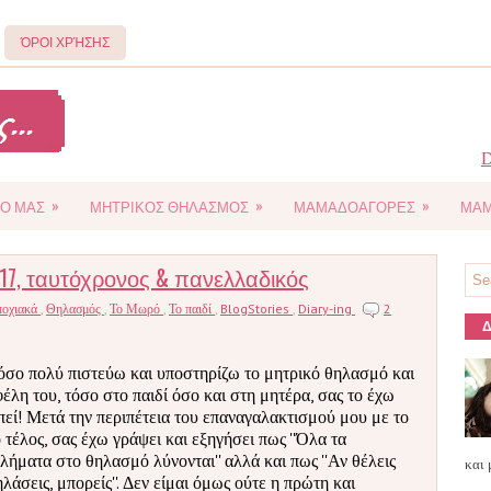
ΌΡΟΙ ΧΡΉΣΗΣ
D
»
»
»
Ο ΜΑΣ
ΜΗΤΡΙΚΟΣ ΘΗΛΑΣΜΟΣ
ΜΑΜΑΔΟΑΓΟΡΕΣ
ΜΑΜ
 ταυτόχρονος & πανελλαδικός
ποχιακά
,
Θηλασμός
,
Το Μωρό
,
Το παιδί
,
BlogStories
,
Diary-ing
2
Δ
όσο πολύ πιστεύω και υποστηρίζω το μητρικό θηλασμό και
φέλη του, τόσο στο παιδί όσο και στη μητέρα, σας το έχω
πεί! Μετά την περιπέτεια του επαναγαλακτισμού μου με το
ο τέλος, σας έχω γράψει και εξηγήσει πως ''Όλα τα
λήματα στο θηλασμό λύνονται'' αλλά και πως ''Αν θέλεις
και 
ηλάσεις, μπορείς''. Δεν είμαι όμως ούτε η πρώτη και