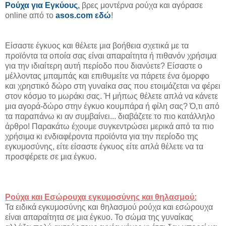
Ρούχα για Εγκύους
,
βρες μοντέρνα ρούχα και αγόρασε
online από το
asos.com εδώ
!
Είσαστε έγκυος και θέλετε μια βοήθεια σχετικά με τα
προϊόντα τα οποία σας είναι απαραίτητα ή πιθανόν χρήσιμα
για την ιδιαίτερη αυτή περίοδο που διανύετε? Είσαστε ο
μέλλοντας μπαμπάς και επιθυμείτε να πάρετε ένα όμορφο
και χρηστικό δώρο στη γυναίκα σας που ετοιμάζεται να φέρει
στον κόσμο το μωράκι σας. Ή μήπως θέλετε απλά να κάνετε
μια αγορά-δώρο στην έγκυο κουμπάρα ή φίλη σας? Ό,τι από
τα παραπάνω κι αν συμβαίνει... διαβάζετε το πιο κατάλληλο
άρθρο! Παρακάτω έχουμε συγκεντρώσει μερικά από τα πιο
χρήσιμα κι ενδιαφέροντα προϊόντα για την περίοδο της
εγκυμοσύνης, είτε είσαστε έγκυος είτε απλά θέλετε να τα
προσφέρετε σε μια έγκυο.
Ρούχα και Εσώρουχα εγκυμοσύνης και θηλασμού:
Τα ειδικά εγκυμοσύνης και θηλασμού ρούχα και εσώρουχα
είναι απαραίτητα σε μια έγκυο. Το σώμα της γυναίκας