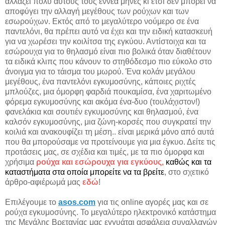
αλλάζει πολύ αυτούς τους εννέα μήνες κι έτσι δεν μπορεί να
αποφύγει την αλλαγή μεγέθους των ρούχων και των
εσωρούχων. Εκτός από το μεγαλύτερο νούμερο σε ένα
παντελόνι, θα πρέπει αυτό να έχει και την ειδική κατασκευή
για να χωρέσει την κοιλίτσα της εγκύου. Αντίστοιχα και τα
εσώρουχα για το θηλασμό είναι πιο βολικά όταν διαθέτουν
τα ειδικά κλιπς που κάνουν το στηθόδεσμο πιο εύκολο στο
άνοιγμα για το τάισμα του μωρού. Ένα κολάν μεγάλου
μεγέθους, ένα παντελόνι εγκυμοσύνης, κάποιες ριχτές
μπλούζες, μια όμορφη φαρδιά πουκαμίσα, ένα χαριτωμένο
φόρεμα εγκυμοσύνης και ακόμα ένα-δυο (τουλάχιστον!)
φανελάκια και σουτιέν εγκυμοσύνης και θηλασμού, ένα
καλσόν εγκυμοσύνης, μια ζώνη-κορσές που συγκρατεί την
κοιλιά και ανακουφίζει
τη μέση.. είναι μερικά μόνο από αυτά
που θα μπορούσαμε να προτείνουμε για μια έγκυο. Δείτε τις
προτάσεις μας, σε σχέδια και τιμές, με τα πιο όμορφα και
χρήσιμα
ρούχα και εσώρουχα για εγκύους,
καθώς και τα
καταστήματα στα οποία μπορείτε να τα βρείτε
, στο σχετικό
άρθρο-αφιέρωμά μας
εδώ
!
Επιλέγουμε το
asos.com
για τις online αγορές μας και σε
ρούχα εγκυμοσύνης. Το μεγαλύτερο ηλεκτρονικό κατάστημα
της Μεγάλης Βρετανίας μας εγγυάται ασφάλεια συναλλαγών