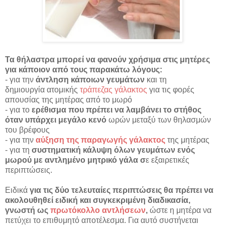
Τα θήλαστρα μπορεί να φανούν χρήσιμα στις μητέρες
για κάποιον από τους παρακάτω λόγους:
- για την
άντληση κάποιων γευμάτων
και τη
δημιουργία ατομικής
τράπεζας γάλακτος
για τις φορές
απουσίας της μητέρας από το μωρό
- για το
ερέθισμα που πρέπει να λαμβάνει το στήθος
όταν υπάρχει μεγάλο κενό
ωρών μεταξύ των θηλασμών
του βρέφους
- για την
αύξηση της παραγωγής γάλακτος
της μητέρας
- για τη
συστηματική κάλυψη όλων γευμάτων ενός
μωρού με αντλημένο μητρικό γάλα σ
ε εξαιρετικές
περιπτώσεις.
Ειδικά
για τις δύο τελευταίες περιπτώσεις θα πρέπει να
ακολουθηθεί ειδική και συγκεκριμένη διαδικασία,
γνωστή ως
πρωτόκολλο αντλήσεων
,
ώστε η μητέρα να
πετύχει το επιθυμητό αποτέλεσμα. Για αυτό συστήνεται