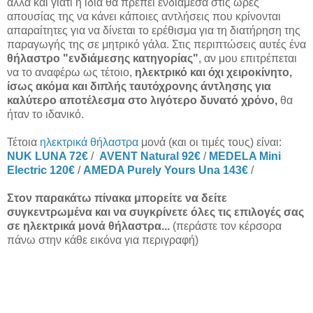
αλλά και γιατί η ίδια θα πρέπει ενδιάμεσα στις ώρες
απουσίας της να κάνει κάποιες αντλήσεις που κρίνονται
απαραίτητες για να δίνεται το ερέθισμα για τη διατήρηση της
παραγωγής της σε μητρικό γάλα. Στις περιπτώσεις αυτές ένα
θήλαστρο "ενδιάμεσης κατηγορίας"
, αν μου επιτρέπεται
να το αναφέρω ως τέτοιο,
ηλεκτρικό και όχι χειροκίνητο,
ίσως ακόμα και διπλής ταυτόχρονης άντλησης για
καλύτερο αποτέλεσμα στο λιγότερο δυνατό χρόνο,
θα
ήταν το ιδανικό.
Τέτοια
ηλεκτρικά θήλαστρα
μονά (και οι τιμές τους) είναι:
NUK LUNA 72€
/
AVENT Natural 92€
/
MEDELA Mini
Electric 120€
/
AMEDA Purely Yours Una 143€
/
Στον παρακάτω πίνακα μπορείτε να δείτε
συγκεντρωμένα και να συγκρίνετε όλες τις επιλογές σας
σε ηλεκτρικά μονά θήλαστρα...
(περάστε τον κέρσορα
πάνω στην κάθε εικόνα για περιγραφή)