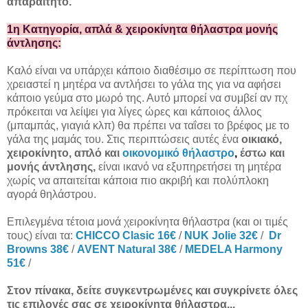
απαραίτητο.
1η Κατηγορία, απλά & χειροκίνητα θήλαστρα μονής
άντλησης:
Καλό είναι να υπάρχει κάποιο διαθέσιμο σε περίπτωση που
χρειαστεί η μητέρα να αντλήσει το γάλα της για να αφήσει
κάποιο γεύμα στο μωρό της. Αυτό μπορεί να συμβεί αν πχ
πρόκειται να λείψει για λίγες ώρες και κάποιος άλλος
(μπαμπάς, γιαγιά κλπ) θα πρέπει να ταΐσει το βρέφος με το
γάλα της μαμάς του. Στις περιπτώσεις αυτές ένα
οικιακό,
χειροκίνητο, απλό και
οικονομικό θήλαστρο
,
έστω και
μονής άντλησης,
είναι ικανό να εξυπηρετήσει τη μητέρα
χωρίς να απαιτείται κάποια πιο ακριβή και πολύπλοκη
αγορά θηλάστρου.
Επιλεγμένα τέτοια μονά χειροκίνητα θήλαστρα (και οι τιμές
τους) είναι τα:
CHICCO Clasic 16€
/
NUK Jolie 32€
/
Dr
Browns 38€
/
AVENT Natural 38€
/
MEDELA Harmony
51€
/
Στον πίνακα, δείτε συγκεντρωμένες και συγκρίνετε όλες
τις επιλογές σας σε χειροκίνητα θήλαστρα...