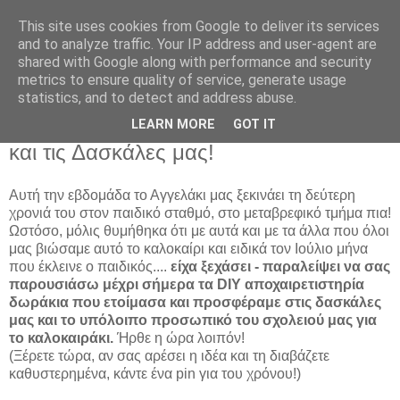
This site uses cookies from Google to deliver its services
and to analyze traffic. Your IP address and user-agent are
shared with Google along with performance and security
metrics to ensure quality of service, generate usage
statistics, and to detect and address abuse.
Καλοκαιρινό DIY Δώρο για το σχολείο
LEARN MORE
GOT IT
και τις Δασκάλες μας!
Αυτή την εβδομάδα το Αγγελάκι μας ξεκινάει τη δεύτερη
χρονιά του στον παιδικό σταθμό, στο μεταβρεφικό τμήμα πια!
Ωστόσο, μόλις θυμήθηκα ότι με αυτά και με τα άλλα που όλοι
μας βιώσαμε αυτό το καλοκαίρι και ειδικά τον Ιούλιο μήνα
που έκλεινε ο παιδικός....
είχα ξεχάσει - παραλείψει να σας
παρουσιάσω μέχρι σήμερα τα DIY αποχαιρετιστηρία
δωράκια που ετοίμασα και προσφέραμε στις δασκάλες
μας και το υπόλοιπο προσωπικό του σχολειού μας για
το καλοκαιράκι.
Ήρθε η ώρα λοιπόν!
(Ξέρετε τώρα, αν σας αρέσει η ιδέα και τη διαβάζετε
καθυστερημένα, κάντε ένα pin για του χρόνου!)