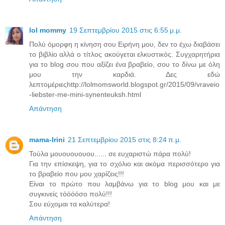
lol mommy
19 Σεπτεμβρίου 2015 στις 6:55 μ.μ.
Πολύ όμορφη η κίνηση σου Ειρήνη μου, δεν το έχω διαβάσει
το βιβλίο αλλά ο τίτλος ακούγεται ελκυστικός. Συγχαρητήρια
για το blog σου που αξίζει ένα βραβείο, σου το δίνω με όλη
μου την καρδιά. Δες εδώ
λεπτομέριεςhttp://lolmomsworld.blogspot.gr/2015/09/vraveio
-liebster-me-mini-synenteuksh.html
Απάντηση
mama-Irini
21 Σεπτεμβρίου 2015 στις 8:24 π.μ.
Τούλα μουουουουου...... σε ευχαριστώ πάρα πολύ!
Για την επίσκεψη, για το σχόλιο και ακόμα περισσότερο για
το βραβείο που μου χαρίζεις!!!
Είναι το πρώτο που λαμβάνω για το blog μου και με
συγκινείς τόόόόσο πολύ!!!
Σου εύχομαι τα καλύτερα!
Απάντηση