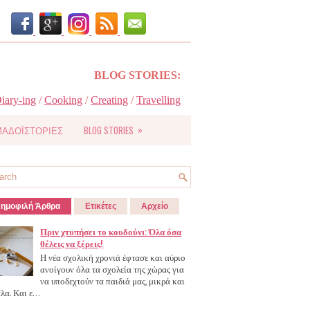
BLOG STORIES:
iary-ing
/
Cooking
/
Creating
/
Travelling
»
ΑΔΟΪΣΤΟΡΙΕΣ
BLOG STORIES
ημοφιλή Άρθρα
Ετικέτες
Αρχείο
Πριν χτυπήσει το κουδούνι: Όλα όσα
θέλεις να ξέρεις!
Η νέα σχολική χρονιά έφτασε και αύριο
ανοίγουν όλα τα σχολεία της χώρας για
να υποδεχτούν τα παιδιά μας, μικρά και
λα. Και ε...