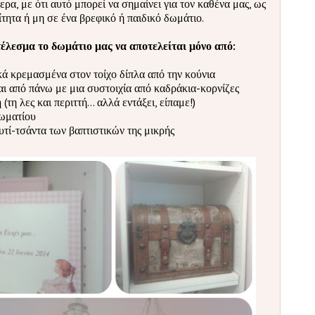
α, με ότι αυτό μπορεί να σημαίνει για τον καθένα μας, ως
τητα ή μη σε ένα βρεφικό ή παιδικό δωμάτιο.
τέλεσμα το δωμάτιο μας να αποτελείται μόνο από:
κά κρεμασμένα στον τοίχο δίπλα από την κούνια
ται από πάνω με μια συστοιχία από καδράκια-κορνίζες
η
(τη λες και περιττή... αλλά εντάξει, είπαμε!)
δωματίου
τί-τσάντα των βαπτιστικών της μικρής