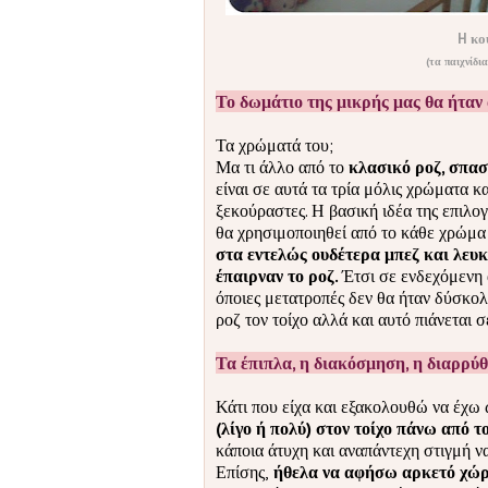
H κού
(τα παιχνίδι
Το δωμάτιο της μικρής μας θα ήταν 
Τα χρώματά του;
Μα τι άλλο από το
κλασικό ροζ, σπασ
είναι σε αυτά τα τρία μόλις χρώματα κ
ξεκούραστες. Η βασική ιδέα της επιλο
θα χρησιμοποιηθεί από το κάθε χρώμα 
στα εντελώς ουδέτερα μπεζ και λευκό
έπαιρναν το ροζ.
Έτσι σε ενδεχόμενη 
όποιες μετατροπές δεν θα ήταν δύσκολ
ροζ τον τοίχο αλλά και αυτό πιάνεται σ
Τα έπιπλα, η διακόσμηση, η διαρρύθ
Κάτι που είχα και εξακολουθώ να έχω 
(λίγο ή πολύ) στον τοίχο πάνω από 
κάποια άτυχη και αναπάντεχη στιγμή να
Επίσης,
ήθελα να αφήσω αρκετό χώρο