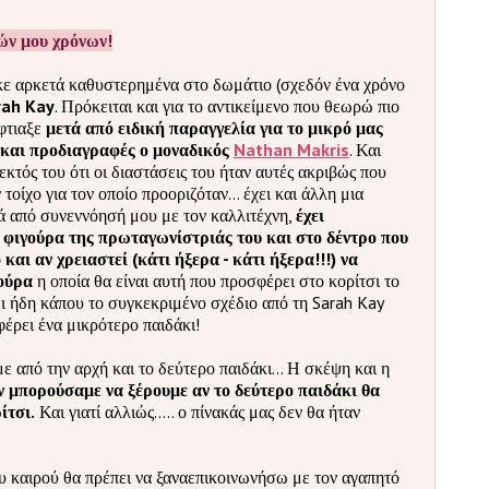
ών μου χρόνων!
κε αρκετά καθυστερημένα στο δωμάτιο (σχεδόν ένα χρόνο
rah Kay
. Πρόκειται και για το αντικείμενο που θεωρώ πιο
έφτιαξε
μετά από ειδική παραγγελία για το μικρό μας
ς και προδιαγραφές ο μοναδικός
Nathan Makris
. Και
εκτός του ότι οι διαστάσεις του ήταν αυτές ακριβώς που
τοίχο για τον οποίο προοριζόταν... έχει και άλλη μια
ά από συνεννόησή μου με τον καλλιτέχνη,
έχει
 φιγούρα της πρωταγωνίστριάς του και στο δέντρο που
 και αν χρειαστεί (κάτι ήξερα - κάτι ήξερα!!!) να
ούρα
η οποία θα είναι αυτή που προσφέρει στο κορίτσι το
ει ήδη κάπου το συγκεκριμένο σχέδιο από τη Sarah Kay
φέρει ένα μικρότερο παιδάκι!
ε από την αρχή και το δεύτερο παιδάκι... Η σκέψη και η
ν μπορούσαμε να ξέρουμε αν το δεύτερο παιδάκι θα
ίτσι.
Και γιατί αλλιώς..... ο πίνακάς μας δεν θα ήταν
γου καιρού θα πρέπει να ξαναεπικοινωνήσω με τον αγαπητό