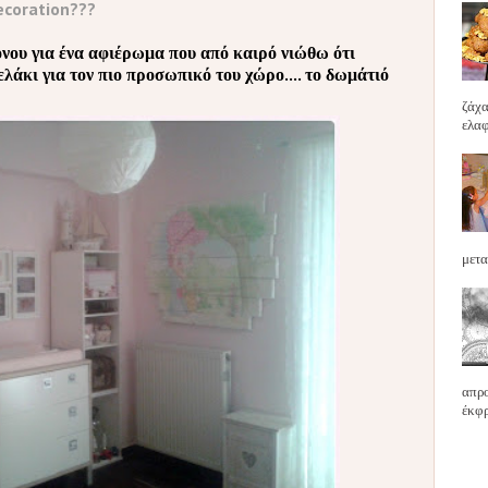
decoration???
νου για ένα αφιέρωμα που από καιρό νιώθω ότι
άκι για τον πιο προσωπικό του χώρο.... το δωμάτιό
ζάχα
ελαφ
μετα
απρο
έκφρ