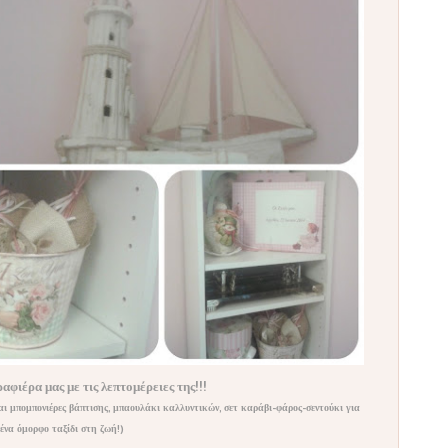
αφιέρα μας με τις λεπτομέρειες της!!!
αι μπομπονιέρες βάπτισης, μπαουλάκι καλλυντικών, σετ καράβι-φάρος-σεντούκι για
ένα όμορφο ταξίδι στη ζωή!)