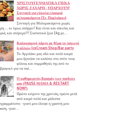
ΧΡΙΣΤΟΥΓΕΝΝΙΑΤΙΚΑ ΓΛΥΚΑ
ΧΩΡΙΣ ΖΑΧΑΡΗ - ΥΠΑΡΧΟΥΝ!
Συνταγή για εύκολα ελαφριά
μελομακάρονα (Στ. Παρλιάρος)
Συνταγή για Μελομακάρονα χωρίς
ρη.... κι όμως υπάρχει! Και είναι και εύκολα, και
ριά, και υπέροχα!!! Συστατικά (για 1kg με...
Καλοκαιρινό πάρτυ με θέμα το παγωτό
ή αλλιώς IceCream Shop/Bar party
Το Αγγελάκι μας εδώ και πολύ καιρό
μου ζητούσε να καλέσει στο σπίτι τους
φίλους και συμμαθητές της από το
βρεφικό για να παί...
Ο καθημερινός βιασμός των παιδιών
μας (PAUSE ΜΑΜΑ & RESTART
NOW!)
Πρώτο κείμενο της χρονιάς, πρώτο μετά
από καιρό πολύ και μάλιστα
γραμμάτιστο -γιατί μου έλειψε η γραπτή μου
αση, -γιατ...