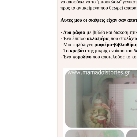
να αποφύγω να το "μπουκώσω" γενικότερ
προς τα αντικείμενα που θεωρεί απαραί
Αυτές μου οι σκέψεις είχαν σαν απο
-
Δυο ράφια
με βιβλία και διακοσμητι
- Ένα έπιπλο
αλλαξιέρα
, που στολίζε
- Μια ψηλόλιγνη
ραφιέρα-βιβλιοθήκ
- Το
κρεβάτι
της μικρής ενοίκου του 
- Ένα
κομοδίνο
που αποτελούσε το κου