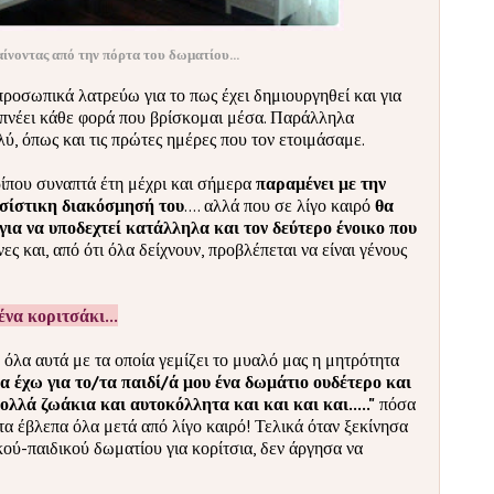
αίνοντας από την πόρτα του δωματίου...
προσωπικά λατρεύω για το πως έχει δημιουργηθεί και για
πνέει κάθε φορά που βρίσκομαι μέσα. Παράλληλα
ύ, όπως και τις πρώτες ημέρες που τον ετοιμάσαμε.
ίπου συναπτά έτη μέχρι και σήμερα
παραμένει με την
τσίστικη διακόσμησή του
.... αλλά που σε λίγο καιρό
θα
για να υποδεχτεί κατάλληλα και τον δεύτερο ένοικο που
ες και, από ότι όλα δείχνουν, προβλέπεται να είναι γένους
να κοριτσάκι...
όλα αυτά με τα οποία γεμίζει το μυαλό μας η μητρότητα
θα έχω για το/τα παιδί/ά μου ένα δωμάτιο ουδέτερο και
λλά ζωάκια και αυτοκόλλητα και και και και....."
πόσα
τα έβλεπα όλα μετά από λίγο καιρό! Τελικά όταν ξεκίνησα
κού-παιδικού δωματίου για κορίτσια, δεν άργησα να