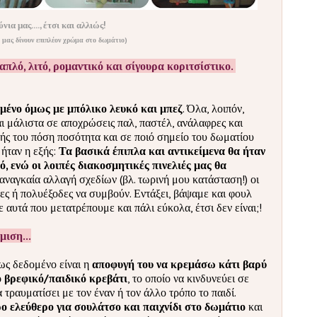
νια μας...., έτσι και αλλιώς!
α μας δίνουν επιπλέον χρώμα στο δωμάτιο)
απλό, λιτό, ρομαντικό και σίγουρα κοριτσίστικο.
μένο όμως με μπόλικο λευκό και μπεζ
. Όλα, λοιπόν,
αι μάλιστα σε αποχρώσεις παλ, παστέλ, ανάλαφρες και
γής του πόση ποσότητα και σε ποιό σημείο του δωματίου
ήταν η εξής:
Τα βασικά έπιπλα και αντικείμενα θα ήταν
, ενώ οι λοιπές διακοσμητικές πινελιές μας θα
αναγκαία αλλαγή σχεδίων (βλ. τωρινή μου κατάσταση!) οι
ες ή πολυέξοδες να συμβούν. Εντάξει, βάψαμε και φουλ
ε αυτά που μετατρέπουμε και πάλι εύκολα, έτσι δεν είναι;!
μιση...
ως δεδομένο είναι η
αποφυγή του να κρεμάσω κάτι βαρύ
το βρεφικό/παιδικό κρεβάτι
, το οποίο να κινδυνεύει σε
 τραυματίσει με τον έναν ή τον άλλο τρόπο το παιδί.
 ελεύθερο για σουλάτσο και παιχνίδι στο δωμάτιο
και