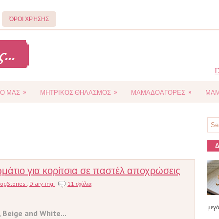
ΌΡΟΙ ΧΡΉΣΗΣ
D
»
»
»
Ο ΜΑΣ
ΜΗΤΡΙΚΟΣ ΘΗΛΑΣΜΟΣ
ΜΑΜΑΔΟΑΓΟΡΕΣ
ΜΑΜ
Δ
 δωμάτιο για κορίτσια σε παστέλ αποχρώσεις
logStories
,
Diary-ing
11 σχόλια
μεγά
, Beige and White...