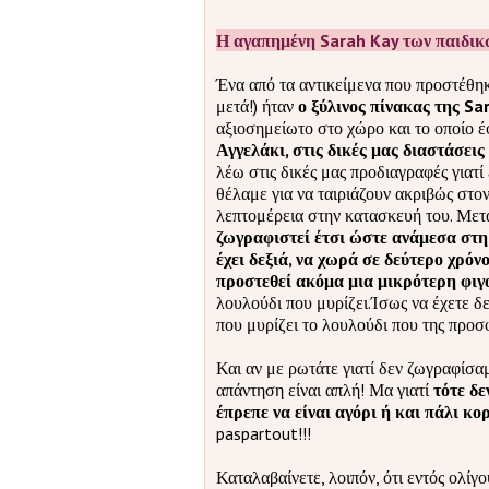
Η αγαπημένη Sarah Kay των παιδικ
Ένα από τα αντικείμενα που προστέθη
μετά!) ήταν
ο ξύλινος πίνακας της Sa
αξιοσημείωτο στο χώρο και το οποίο 
Αγγελάκι, στις δικές μας διαστάσει
λέω στις δικές μας προδιαγραφές γιατί 
θέλαμε για να ταιριάζουν ακριβώς στον 
λεπτομέρεια στην κατασκευή του. Μετ
ζωγραφιστεί έτσι ώστε ανάμεσα στη
έχει δεξιά, να χωρά σε δεύτερο χρόνο
προστεθεί ακόμα μια μικρότερη φιγ
λουλούδι που μυρίζει.Ίσως να έχετε δ
που μυρίζει το λουλούδι που της προσ
Και αν με ρωτάτε γιατί δεν ζωγραφίσαμ
απάντηση είναι απλή! Μα γιατί
τότε δε
έπρεπε να είναι αγόρι ή και πάλι κορ
paspartout!!!
Καταλαβαίνετε, λοιπόν, ότι εντός ολί