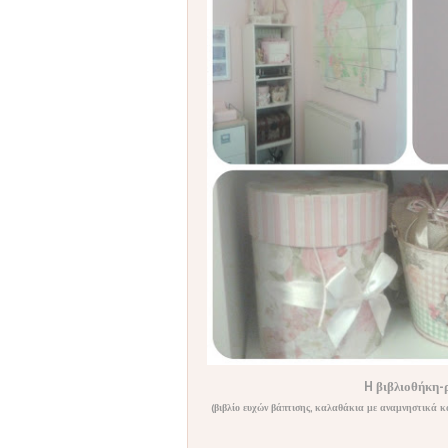
H βιβλιοθήκη-ρ
(βιβλίο ευχών βάπτισης, καλαθάκια με αναμνηστικά κ