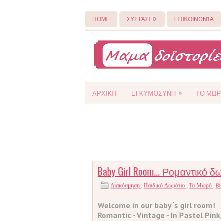
ΗΟΜΕ
ΣΥΣΤΆΣΕΙΣ
ΕΠΙΚΟΙΝΩΝΊΑ
»
ΑΡΧΙΚΗ
ΕΓΚΥΜΟΣΥΝΗ
ΤΟ ΜΩΡ
Baby Girl Room... Ρομαντικό
Διακόσμηση
,
Παιδικό Δωμάτιο
,
Το Μωρό
,
B
Welcome in our baby΄s girl room!
Romantic - Vintage - In Pastel Pink