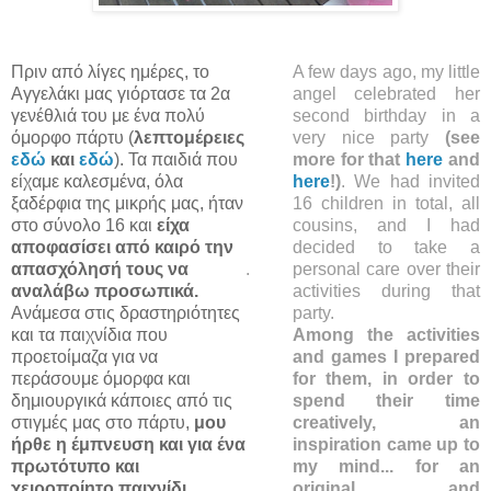
Πριν από λίγες ημέρες, το
A few days ago, my little
Αγγελάκι μας γιόρτασε τα 2α
angel celebrated her
γενέθλιά του με ένα πολύ
second birthday in a
όμορφο πάρτυ (
λεπτομέρειες
very nice party
(see
εδώ
και
εδώ
). Τα παιδιά που
more for that
here
and
είχαμε καλεσμένα, όλα
here
!)
. We had invited
ξαδέρφια της μικρής μας, ήταν
16 children in total, all
στο σύνολο 16 και
είχα
cousins, and I had
αποφασίσει από καιρό την
decided to take a
απασχόλησή τους να
.
personal care over their
αναλάβω προσωπικά.
activities during that
Ανάμεσα στις δραστηριότητες
party.
και τα παιχνίδια που
Among the activities
προετοίμαζα για να
and games I prepared
περάσουμε όμορφα και
for them, in order to
δημιουργικά κάποιες από τις
spend their time
στιγμές μας στο πάρτυ,
μου
creatively, an
ήρθε η έμπνευση και για ένα
inspiration came up to
πρωτότυπο και
my mind... for an
χειροποίητο παιχνίδι,
original and