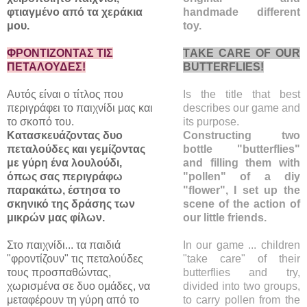
φτιαγμένο από τα χεράκια
handmade different
μου.
toy.
ΦΡΟΝΤΙΖΟΝΤΑΣ ΤΙΣ
ΤAKE CARE OF OUR
ΠΕΤΑΛΟΥΔΕΣ!
BUTTERFLIES!
Αυτός είναι ο τίτλος που
Is the title that best
περιγράφει το παιχνίδι μας και
describes our game and
το σκοπό του.
its purpose.
Κατασκευάζοντας δυο
Constructing two
πεταλούδες και γεμίζοντας
bottle "butterflies"
με γύρη ένα λουλούδι,
and filling them with
όπως σας περιγράφω
"pollen" of a diy
παρακάτω, έστησα το
"flower", I set up the
σκηνικό της δράσης των
scene of the action of
μικρών μας φίλων.
our little friends.
Στο παιχνίδι... τα παιδιά
In our game ... children
"φροντίζουν" τις πεταλούδες
"take care" of their
τους προσπαθώντας,
butterflies and try,
χωρισμένα σε δυο ομάδες, να
divided into two groups,
μεταφέρουν τη γύρη από το
to carry pollen from the