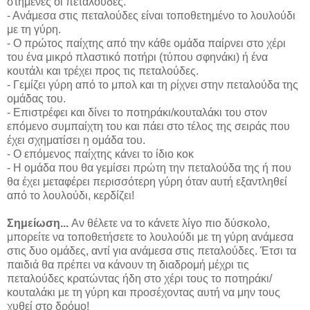
στημένες οι πεταλούδες.
- Ανάμεσα στις πεταλούδες είναι τοποθετημένο το λουλούδι
με τη γύρη.
- Ο πρώτος παίχτης από την κάθε ομάδα παίρνει στο χέρι
του ένα μικρό πλαστικό ποτήρι (τύπου σφηνάκι) ή ένα
κουτάλι και τρέχει προς τις πεταλούδες.
- Γεμίζει γύρη από το μπολ και τη ρίχνει στην πεταλούδα της
ομάδας του.
- Επιστρέφει και δίνει το ποτηράκι/κουταλάκι του στον
επόμενο συμπαίχτη του και πάει στο τέλος της σειράς που
έχει σχηματίσει η ομάδα του.
- Ο επόμενος παίχτης κάνει το ίδιο κοκ
- Η ομάδα που θα γεμίσει πρώτη την πεταλούδα της ή που
θα έχει μεταφέρει περισσότερη γύρη όταν αυτή εξαντληθεί
από το λουλούδι, κερδίζει!
Σημείωση...
Αν θέλετε να το κάνετε λίγο πιο δύσκολο,
μπορείτε να τοποθετήσετε το λουλούδι με τη γύρη ανάμεσα
στις δυο ομάδες, αντί για ανάμεσα στις πεταλούδες. Έτσι τα
παιδιά θα πρέπει να κάνουν τη διαδρομή μέχρι τις
πεταλούδες κρατώντας ήδη στο χέρι τους το ποτηράκι/
κουταλάκι με τη γύρη και προσέχοντας αυτή να μην τους
χυθεί στο δρόμο!