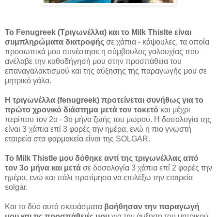
To Fenugreek (Τριγωνέλλα) και το Milk Thislte είναι
συμπληρώματα διατροφής
σε χάπια - κάψουλες, τα οποία
προσωπικά μου συνέστησε η σύμβουλος γαλουχίας που
ανέλαβε την καθοδήγησή μου στην προσπάθεια του
επαναγαλακτισμού και της αύξησης της παραγωγής μου σε
μητρικό γάλα.
Η τριγωνέλλα (fenugreek) προτείνεται συνήθως για το
πρώτο χρονικό διάστημα μετά τον τοκετό
και μέχρι
περίπου τον 2ο - 3ο μήνα ζωής του μωρού. Η δοσολογία της
είναι 3 χάπια επί 3 φορές την ημέρα, ενώ η πιο γνωστή
εταιρεία στα φαρμακεία είναι της SOLGAR.
Το Milk Thistle μου δόθηκε αντί της τριγωνέλλας από
τον 3ο μήνα και μετά
σε δοσολογία 3 χάπια επί 2 φορές την
ημέρα, ενώ και πάλι προτίμησα να επιλέξω την εταιρεία
solgar.
Και τα δύο αυτά σκευάσματα
βοήθησαν την παραγωγή
μου και τις προσπάθειές μου
για την άυξηση του μητρικού